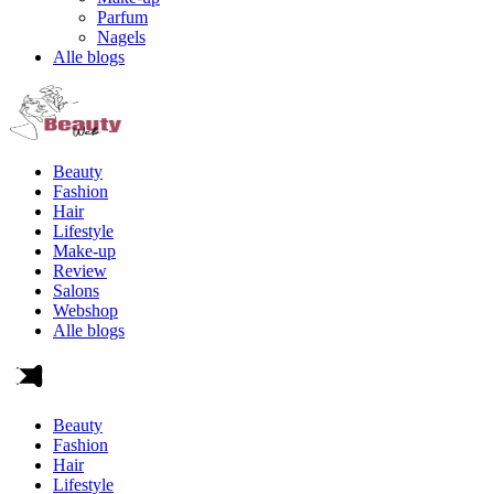
Parfum
Nagels
Alle blogs
Beauty
Fashion
Hair
Lifestyle
Make-up
Review
Salons
Webshop
Alle blogs
Beauty
Fashion
Hair
Lifestyle