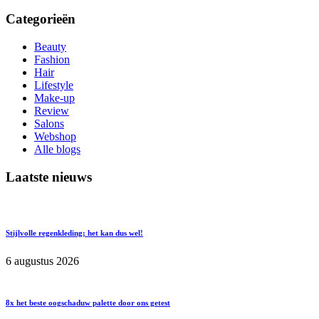
Categorieën
Beauty
Fashion
Hair
Lifestyle
Make-up
Review
Salons
Webshop
Alle blogs
Laatste nieuws
Stijlvolle regenkleding; het kan dus wel!
6 augustus 2026
8x het beste oogschaduw palette door ons getest