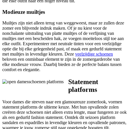
die elke outfit naar een hoger niveau tilt.
Modieuze muiltjes
Muiltjes zijn niet alleen terug van weggeweest, maar ze zullen deze
zomer een blijvende indruk maken. Of je nu kiest voor de
nonchalante uitstraling van platte muiltjes of de verfijning van
muiltjes met een bescheiden hak, ze voegen moeiteloos stijl toe aan
elke outfit. Experimenteer met neutrale tinten voor een veelzijdige
optie die bij elke gelegenheid past, of maak een gedurfd statement
met muiltjes in levendige kleuren. Deze
veelzijdige schoenen
beloven een onmisbaar element te zijn in de zomergarderobe van
elke modieuze vrouw. Daarbij bieden ze de perfecte balans tussen
comfort en elegantie.
Statement
platforms
Voor dames die streven naar een glamoureuze zomerlook, vormen
statement platforms de ultieme keuze. Met hun opvallende zolen
creëren deze schoenen niet alleen extra lengte, maar fungeren ze ook
als een gedurfd fashion statement. Ontdek dit seizoen platform
sandalen en espadrilles in levendige kleuren en opvallende patronen,
waarmee je jouw zomerse stijl naar ongekende hoogten tilt.