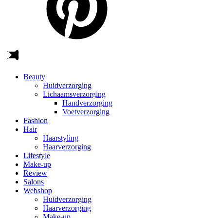
Beauty
Huidverzorging
Lichaamsverzorging
Handverzorging
Voetverzorging
Fashion
Hair
Haarstyling
Haarverzorging
Lifestyle
Make-up
Review
Salons
Webshop
Huidverzorging
Haarverzorging
Make-up