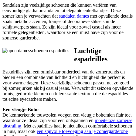
Sandalen zijn veelzijdige schoenen die kunnen variëren van
eenvoudige gladiatorsandalen tot elegante enkelbandjes. Deze
zomer kun je verwachten dat
sandalen dames
met opvallende details
zoals metallic accenten, franjes of decoratieve stiksels in de
schijnwerpers staan. Ze zijn ideaal voor zowel casual als meer
formele gelegenheden, waardoor ze een must-have zijn voor de
zomerse garderobe.
Luchtige
espadrilles
Espadrilles zijn een onmisbaar onderdeel van de zomertrends en
bieden een combinatie van lichtheid en luchtigheid die perfect is
voor warme dagen. Deze veelzijdige schoenen passen net zo goed
bij zomerjurken als bij casual jeans. Verwacht dit seizoen opvallende
prints, gedurfde kleuren en interessante texturen die de espadrilles
tot echte eyecatchers maken.
Een vleugje Boho
De kenmerkende touwzolen voegen een vleugje bohemien flair toe,
waardoor ze ideaal zijn voor een ontspannen en
moeiteloze zomerse
uitstraling
. Met espadrilles haal je niet alleen comfortabele schoenen
in huis, maar ook
een stijlvolle toevoeging aan je zomergarderobe