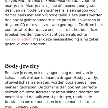
Do you want to rock the mom-look
? Ga dan voor de
mom jeans! Mom jeans zijn op dit moment een groot
deel van de mode. Een mom jeans is een jargon voor
damesjeans met een vrij hoge taille. Deze jeans werden
dan ook al geïntroduceerd in de jaren 80 en werden in
de jaren 90 door vele vrouwen gedragen. Ze zitten heel
comfortabel doordat ze een lossere fit hebben. Deze
broeken werden dan ook echt gezien als echte
meisjeskleding
, maar deze meisjeskleding is nu zeker
geschikt voor iedereen!
Body-jewelry
Behalve je oren, nek en vingers mag de rest van je
lichaam ook wel een diamantje dragen. Body jewerly,
oftewel lichaam sieraden, worden door steeds meer
mensen gedragen. De zomer is dan ook het perfecte
seizoen om deze sieraden te laten shinen doordat het
meestal rond de buik wordt gedragen, rondom de
borsten en om de benen, en in de zomer is het daar
warm genoeg voor.