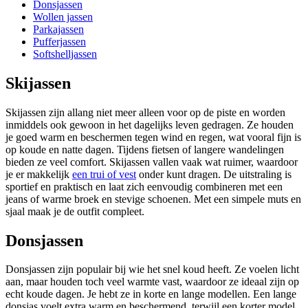
Donsjassen
Wollen jassen
Parkajassen
Pufferjassen
Softshelljassen
Skijassen
Skijassen zijn allang niet meer alleen voor op de piste en worden
inmiddels ook gewoon in het dagelijks leven gedragen. Ze houden
je goed warm en beschermen tegen wind en regen, wat vooral fijn is
op koude en natte dagen. Tijdens fietsen of langere wandelingen
bieden ze veel comfort. Skijassen vallen vaak wat ruimer, waardoor
je er makkelijk
een trui of vest
onder kunt dragen. De uitstraling is
sportief en praktisch en laat zich eenvoudig combineren met een
jeans of warme broek en stevige schoenen. Met een simpele muts en
sjaal maak je de outfit compleet.
Donsjassen
Donsjassen zijn populair bij wie het snel koud heeft. Ze voelen licht
aan, maar houden toch veel warmte vast, waardoor ze ideaal zijn op
echt koude dagen. Je hebt ze in korte en lange modellen. Een lange
donsjas voelt extra warm en beschermend, terwijl een korter model