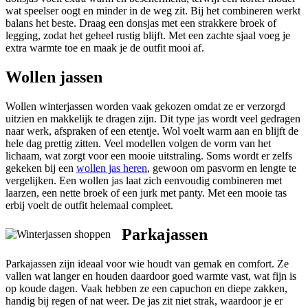
wat speelser oogt en minder in de weg zit. Bij het combineren werkt
balans het beste. Draag een donsjas met een strakkere broek of
legging, zodat het geheel rustig blijft. Met een zachte sjaal voeg je
extra warmte toe en maak je de outfit mooi af.
Wollen jassen
Wollen winterjassen worden vaak gekozen omdat ze er verzorgd
uitzien en makkelijk te dragen zijn. Dit type jas wordt veel gedragen
naar werk, afspraken of een etentje. Wol voelt warm aan en blijft de
hele dag prettig zitten. Veel modellen volgen de vorm van het
lichaam, wat zorgt voor een mooie uitstraling. Soms wordt er zelfs
gekeken bij een
wollen jas heren
, gewoon om pasvorm en lengte te
vergelijken. Een wollen jas laat zich eenvoudig combineren met
laarzen, een nette broek of een jurk met panty. Met een mooie tas
erbij voelt de outfit helemaal compleet.
Parkajassen
Parkajassen zijn ideaal voor wie houdt van gemak en comfort. Ze
vallen wat langer en houden daardoor goed warmte vast, wat fijn is
op koude dagen. Vaak hebben ze een capuchon en diepe zakken,
handig bij regen of nat weer. De jas zit niet strak, waardoor je er