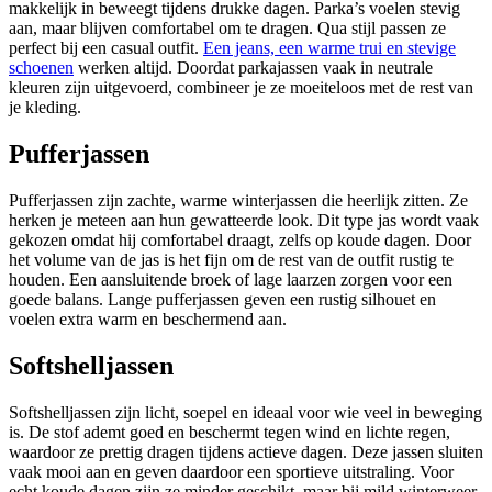
makkelijk in beweegt tijdens drukke dagen. Parka’s voelen stevig
aan, maar blijven comfortabel om te dragen. Qua stijl passen ze
perfect bij een casual outfit.
Een jeans, een warme trui en stevige
schoenen
werken altijd. Doordat parkajassen vaak in neutrale
kleuren zijn uitgevoerd, combineer je ze moeiteloos met de rest van
je kleding.
Pufferjassen
Pufferjassen zijn zachte, warme winterjassen die heerlijk zitten. Ze
herken je meteen aan hun gewatteerde look. Dit type jas wordt vaak
gekozen omdat hij comfortabel draagt, zelfs op koude dagen. Door
het volume van de jas is het fijn om de rest van de outfit rustig te
houden. Een aansluitende broek of lage laarzen zorgen voor een
goede balans. Lange pufferjassen geven een rustig silhouet en
voelen extra warm en beschermend aan.
Softshelljassen
Softshelljassen zijn licht, soepel en ideaal voor wie veel in beweging
is. De stof ademt goed en beschermt tegen wind en lichte regen,
waardoor ze prettig dragen tijdens actieve dagen. Deze jassen sluiten
vaak mooi aan en geven daardoor een sportieve uitstraling. Voor
echt koude dagen zijn ze minder geschikt, maar bij mild winterweer