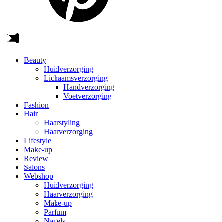
Beauty
Huidverzorging
Lichaamsverzorging
Handverzorging
Voetverzorging
Fashion
Hair
Haarstyling
Haarverzorging
Lifestyle
Make-up
Review
Salons
Webshop
Huidverzorging
Haarverzorging
Make-up
Parfum
Nagels