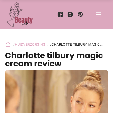
/
HUIDVERZORGING
/
/
CHARLOTTE TILBURY MAGIC
REVIEW
CREAM REVIEW
Charlotte tilbury magic
cream review