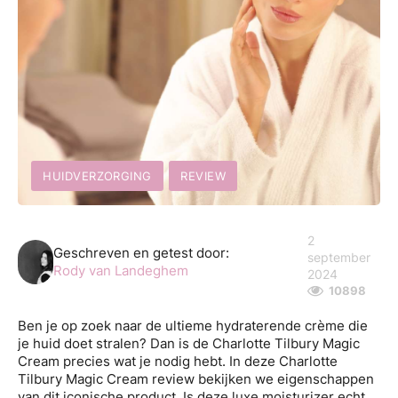
HUIDVERZORGING
REVIEW
2
Geschreven en getest door:
september
Rody van Landeghem
2024
10898
Ben je op zoek naar de ultieme hydraterende crème die
je huid doet stralen? Dan is de Charlotte Tilbury Magic
Cream precies wat je nodig hebt. In deze Charlotte
Tilbury Magic Cream review bekijken we eigenschappen
van dit iconische product. Is deze luxe moisturizer echt