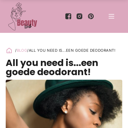
/
BLOG
/
ALL YOU NEED IS...EEN GOEDE DEODORANT!
All you need is...een
goede deodorant!