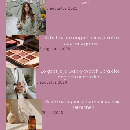
wel!
6 augustus 2026
8x het beste oogschaduw palette
door ons getest
3 augustus 2026
Zo geef je je Galaxy Watch Ultra elke
dag een andere look
3 augustus 2026
Beste collageen pillen voor de huid
herkennen
30 juli 2026