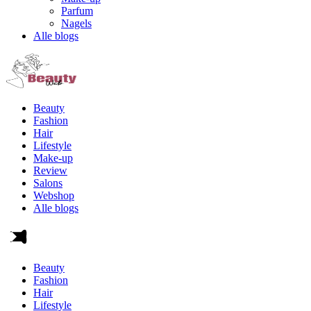
Parfum
Nagels
Alle blogs
Beauty
Fashion
Hair
Lifestyle
Make-up
Review
Salons
Webshop
Alle blogs
Beauty
Fashion
Hair
Lifestyle