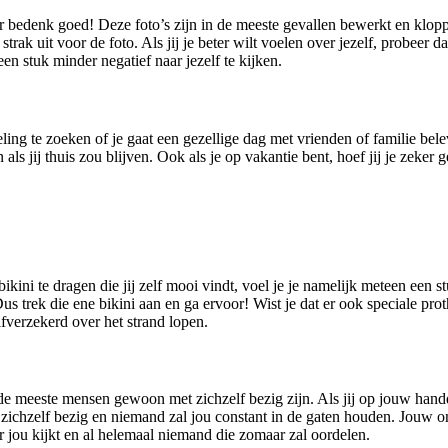
aar bedenk goed! Deze foto’s zijn in de meeste gevallen bewerkt en klo
 strak uit voor de foto. Als jij je beter wilt voelen over jezelf, probee
een stuk minder negatief naar jezelf te kijken.
ng te zoeken of je gaat een gezellige dag met vrienden of familie beleve
als jij thuis zou blijven. Ook als je op vakantie bent, hoef jij je zeke
bikini te dragen die jij zelf mooi vindt, voel je je namelijk meteen een 
Dus trek die ene bikini aan en ga ervoor! Wist je dat er ook speciale pro
verzekerd over het strand lopen.
at de meeste mensen gewoon met zichzelf bezig zijn. Als jij op jouw hand
et zichzelf bezig en niemand zal jou constant in de gaten houden. Jouw o
ar jou kijkt en al helemaal niemand die zomaar zal oordelen.