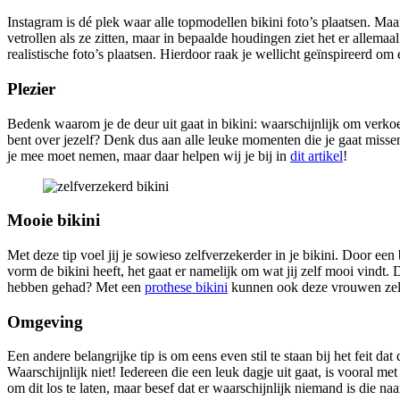
Instagram is dé plek waar alle topmodellen bikini foto’s plaatsen. M
vetrollen als ze zitten, maar in bepaalde houdingen ziet het er allemaal
realistische foto’s plaatsen. Hierdoor raak je wellicht geïnspireerd om 
Plezier
Bedenk waarom je de deur uit gaat in bikini: waarschijnlijk om verkoeli
bent over jezelf? Denk dus aan alle leuke momenten die je gaat missen 
je mee moet nemen, maar daar helpen wij je bij in
dit artikel
!
Mooie bikini
Met deze tip voel jij je sowieso zelfverzekerder in je bikini. Door een 
vorm de bikini heeft, het gaat er namelijk om wat jij zelf mooi vindt. 
hebben gehad? Met een
prothese bikini
kunnen ook deze vrouwen zelf
Omgeving
Een andere belangrijke tip is om eens even stil te staan bij het feit d
Waarschijnlijk niet! Iedereen die een leuk dagje uit gaat, is vooral m
om dit los te laten, maar besef dat er waarschijnlijk niemand is die na