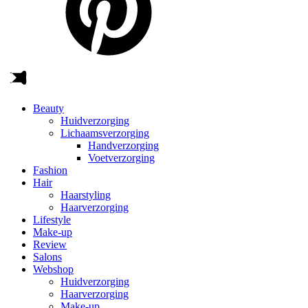
Beauty
Huidverzorging
Lichaamsverzorging
Handverzorging
Voetverzorging
Fashion
Hair
Haarstyling
Haarverzorging
Lifestyle
Make-up
Review
Salons
Webshop
Huidverzorging
Haarverzorging
Make-up