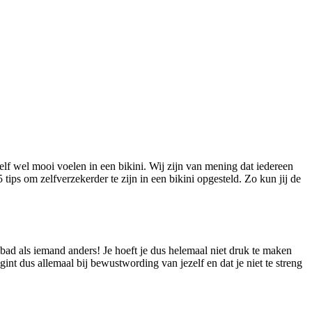
zelf wel mooi voelen in een bikini. Wij zijn van mening dat iedereen
ips om zelfverzekerder te zijn in een bikini opgesteld. Zo kun jij de
mbad als iemand anders! Je hoeft je dus helemaal niet druk te maken
gint dus allemaal bij bewustwording van jezelf en dat je niet te streng