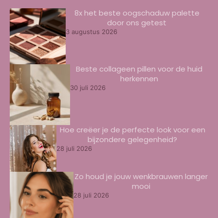
8x het beste oogschaduw palette
door ons getest
3 augustus 2026
Beste collageen pillen voor de huid
herkennen
30 juli 2026
Hoe creëer je de perfecte look voor een
bijzondere gelegenheid?
28 juli 2026
Zo houd je jouw wenkbrauwen langer
mooi
28 juli 2026