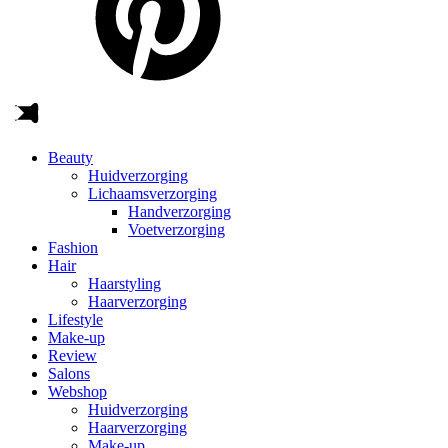
Beauty
Huidverzorging
Lichaamsverzorging
Handverzorging
Voetverzorging
Fashion
Hair
Haarstyling
Haarverzorging
Lifestyle
Make-up
Review
Salons
Webshop
Huidverzorging
Haarverzorging
Make-up