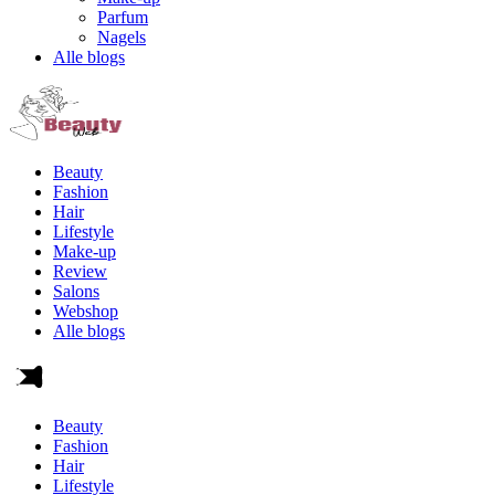
Parfum
Nagels
Alle blogs
Beauty
Fashion
Hair
Lifestyle
Make-up
Review
Salons
Webshop
Alle blogs
Beauty
Fashion
Hair
Lifestyle