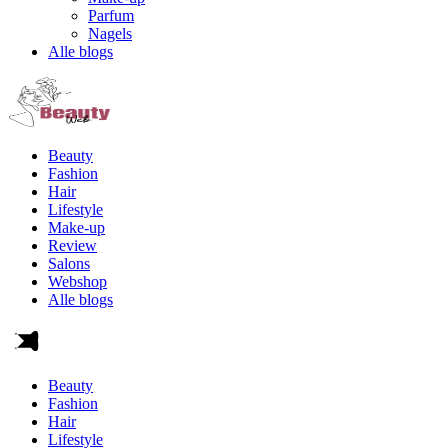
Parfum
Nagels
Alle blogs
Beauty
Fashion
Hair
Lifestyle
Make-up
Review
Salons
Webshop
Alle blogs
Beauty
Fashion
Hair
Lifestyle