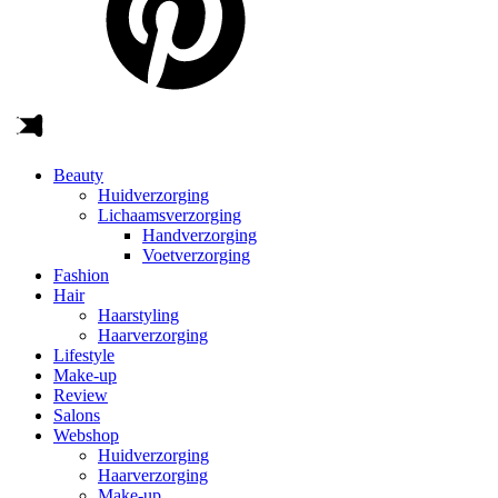
Beauty
Huidverzorging
Lichaamsverzorging
Handverzorging
Voetverzorging
Fashion
Hair
Haarstyling
Haarverzorging
Lifestyle
Make-up
Review
Salons
Webshop
Huidverzorging
Haarverzorging
Make-up