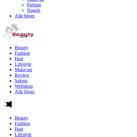
Parfum
Nagels
Alle blogs
Beauty
Fashion
Hair
Lifestyle
Make-up
Review
Salons
Webshop
Alle blogs
Beauty
Fashion
Hair
Lifestyle