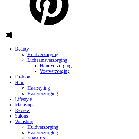
Beauty
Huidverzorging
Lichaamsverzorging
Handverzorging
Voetverzorging
Fashion
Hair
Haarstyling
Haarverzorging
Lifestyle
Make-up
Review
Salons
Webshop
Huidverzorging
Haarverzorging
Make-up