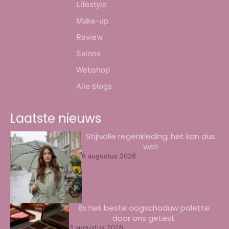
Lifestyle
Make-up
Review
Salons
Webshop
Alle blogs
Laatste nieuws
Stijlvolle regenkleding; het kan dus
wel!
6 augustus 2026
8x het beste oogschaduw palette
door ons getest
3 augustus 2026