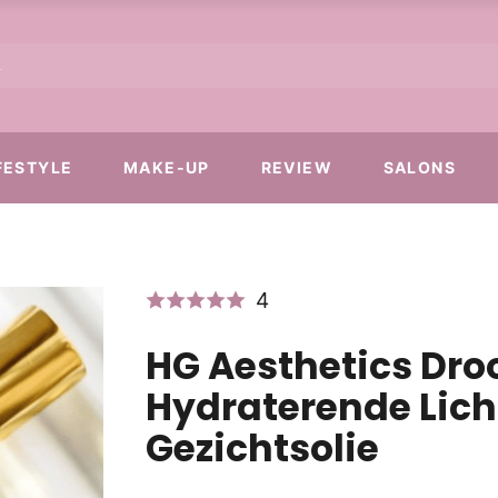
FESTYLE
MAKE-UP
REVIEW
SALONS
4
HG Aesthetics Dro
Hydraterende Lic
Gezichtsolie