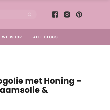
WEBSHOP
ALLE BLOGS
ogolie met Honing –
haamsolie &