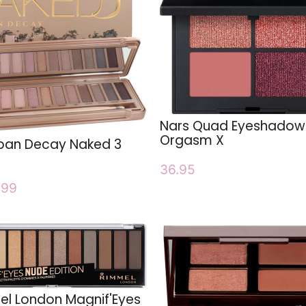
Nars Quad Eyeshadow
Orgasm X
ban Decay Naked 3
36.95
.99
l London Magnif'Eyes