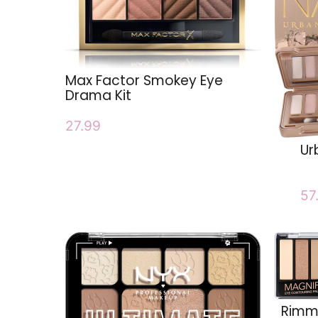
Max Factor Smokey Eye
Drama Kit
27.99
Ur
57
Rimme