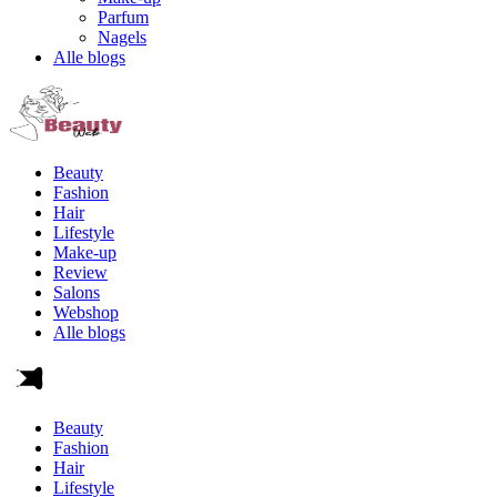
Parfum
Nagels
Alle blogs
Beauty
Fashion
Hair
Lifestyle
Make-up
Review
Salons
Webshop
Alle blogs
Beauty
Fashion
Hair
Lifestyle