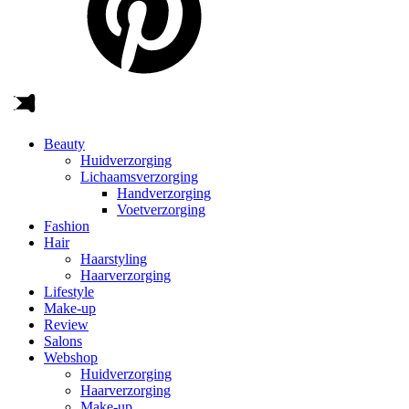
Beauty
Huidverzorging
Lichaamsverzorging
Handverzorging
Voetverzorging
Fashion
Hair
Haarstyling
Haarverzorging
Lifestyle
Make-up
Review
Salons
Webshop
Huidverzorging
Haarverzorging
Make-up