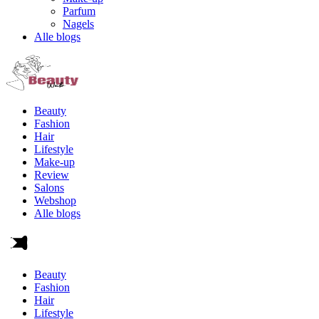
Parfum
Nagels
Alle blogs
Beauty
Fashion
Hair
Lifestyle
Make-up
Review
Salons
Webshop
Alle blogs
Beauty
Fashion
Hair
Lifestyle