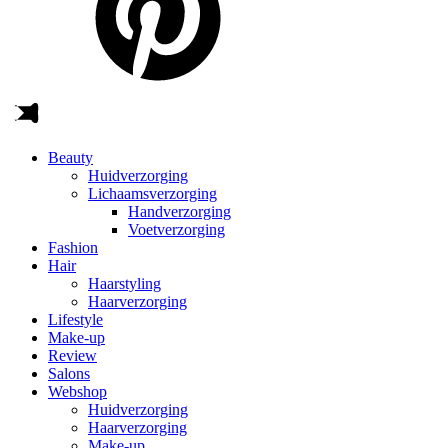
Beauty
Huidverzorging
Lichaamsverzorging
Handverzorging
Voetverzorging
Fashion
Hair
Haarstyling
Haarverzorging
Lifestyle
Make-up
Review
Salons
Webshop
Huidverzorging
Haarverzorging
Make-up