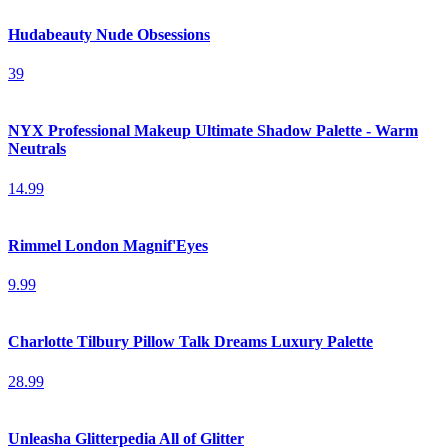
Hudabeauty Nude Obsessions
39
NYX Professional Makeup Ultimate Shadow Palette - Warm
Neutrals
14.99
Rimmel London Magnif'Eyes
9.99
Charlotte Tilbury Pillow Talk Dreams Luxury Palette
28.99
Unleasha Glitterpedia All of Glitter