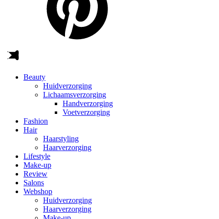
Beauty
Huidverzorging
Lichaamsverzorging
Handverzorging
Voetverzorging
Fashion
Hair
Haarstyling
Haarverzorging
Lifestyle
Make-up
Review
Salons
Webshop
Huidverzorging
Haarverzorging
Make-up