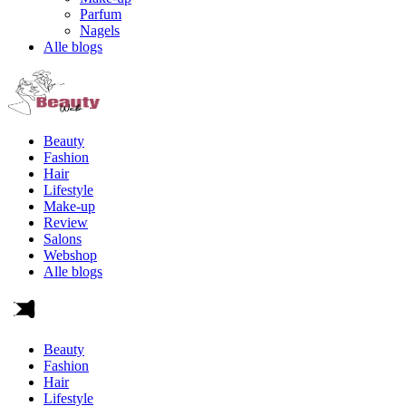
Parfum
Nagels
Alle blogs
Beauty
Fashion
Hair
Lifestyle
Make-up
Review
Salons
Webshop
Alle blogs
Beauty
Fashion
Hair
Lifestyle