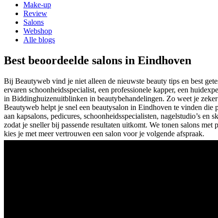
Make-up
Review
Salons
Webshop
Alle blogs
Best beoordeelde salons in Eindhoven
Bij Beautyweb vind je niet alleen de nieuwste beauty tips en best ge
ervaren schoonheidsspecialist, een professionele kapper, een huidexpe
in
Biddinghuizen
uitblinken in beautybehandelingen. Zo weet je zeker 
Beautyweb helpt je snel een beautysalon in Eindhoven te vinden die 
aan kapsalons, pedicures, schoonheidsspecialisten, nagelstudio’s en sk
zodat je sneller bij passende resultaten uitkomt. We tonen salons met
kies je met meer vertrouwen een salon voor je volgende afspraak.