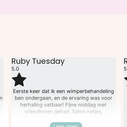
Ruby Tuesday
5.0
5
Eerste keer dat ik een wimperbehandeling
en
ben ondergaan, en de ervaring was voor
n
herhaling vatbaar! Fijne middag met
vriendinnen gehad. Salon netjes,
s
laagdrempelig, klantvriendelijk en
vakkundig. Wimper staan mooi in de krul!
Lees meer
Sluiten