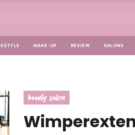
FESTYLE
MAKE-UP
REVIEW
SALONS
beauty salon
Wimperextens