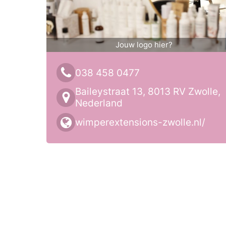
Jouw logo hier?
038 458 0477
Baileystraat 13, 8013 RV Zwolle,
Nederland
wimperextensions-zwolle.nl/