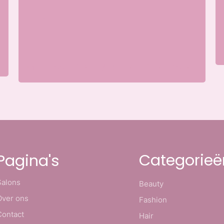
Merellaan 8, 6713 BH Ede, Nederland
Categorieë
Pagina's
Salons
Beauty
Over ons
Fashion
Contact
Hair