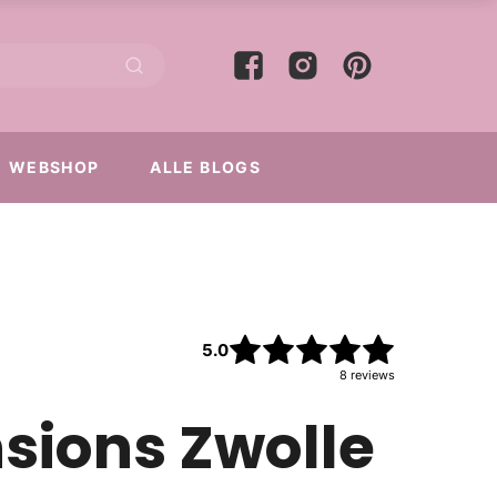
WEBSHOP
ALLE BLOGS
5.0
8
reviews
ions Zwolle