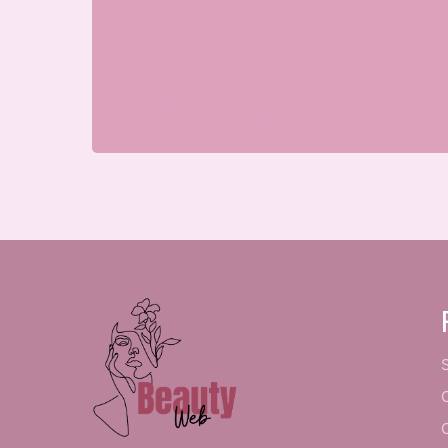
Galvanistraat 7, 6716 AE Ede,
Nederland