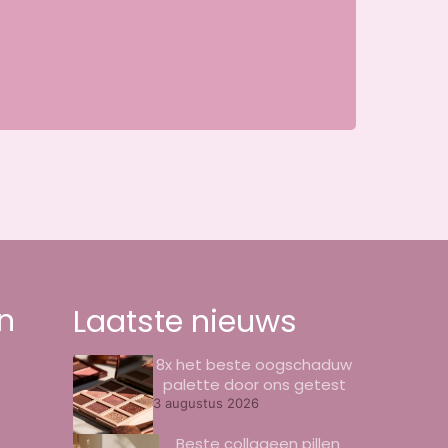
Parkweg, 6717 HP Ede, Nederland
n
Laatste nieuws
8x het beste oogschaduw
palette door ons getest
3 augustus 2026
Beste collageen pillen