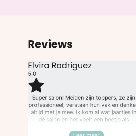
Reviews
Elvira Rodriguez
5.0
Super salon! Meiden zijn toppers, ze zijn
professioneel, verstaan hun vak en denk
altijd met je mee. Ik kom al wat jaartjes i
de salon en het voelt een beetje als
thuiskomen. Naast dat het altijd gezellig i
ga ik ook altijd heel blij de deur weer uit.
Lees meer
Sluiten