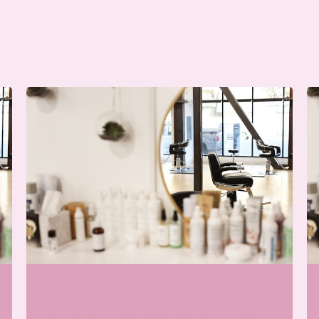
Wij zijn momenteel open
Wi
Beauty Center Renaat |
Schoonheidssalon Ede