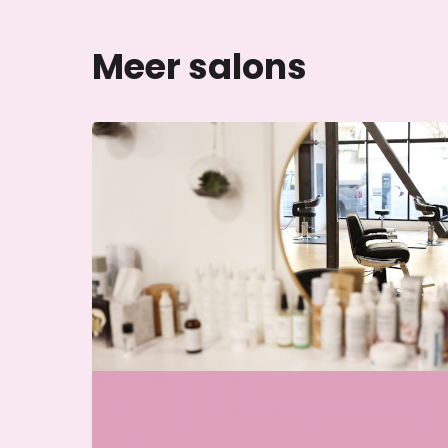
Meer salons
Wij zijn momenteel open
Skin & Glow Atelier Ede