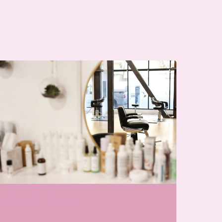
j zijn momenteel open
Blissfullcare