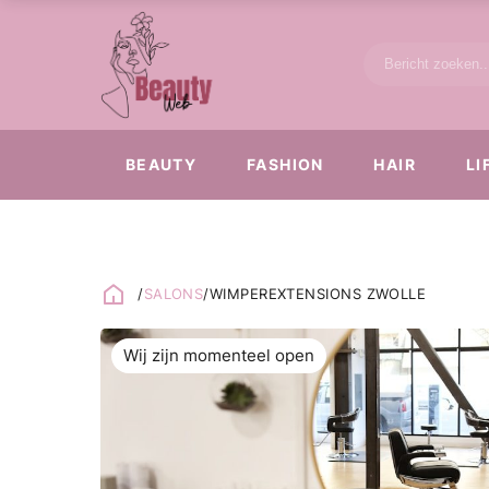
BEAUTY
FASHION
HAIR
LI
/
SALONS
/
WIMPEREXTENSIONS ZWOLLE
Wij zijn momenteel open