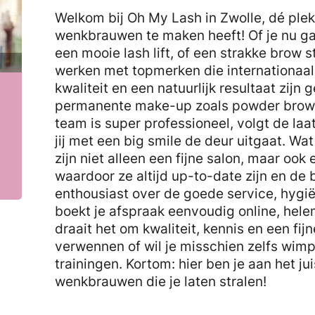
Welkom bij Oh My Lash in Zwolle, dé ple
wenkbrauwen te maken heeft! Of je nu ga
een mooie lash lift, of een strakke brow st
werken met topmerken die internationaal
kwaliteit en een natuurlijk resultaat zij
permanente make-up zoals powder brows b
team is super professioneel, volgt de laa
jij met een big smile de deur uitgaat. W
zijn niet alleen een fijne salon, maar ook
waardoor ze altijd up-to-date zijn en de 
enthousiast over de goede service, hygiën
boekt je afspraak eenvoudig online, hele
draait het om kwaliteit, kennis en een fijn
verwennen of wil je misschien zelfs wim
trainingen. Kortom: hier ben je aan het j
wenkbrauwen die je laten stralen!