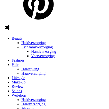
Beauty
Huidverzorging
Lichaamsverzorging
Handverzorging
Voetverzorging
Fashion
Hair
Haarstyling
Haarverzorging
Lifestyle
Make-up
Review
Salons
Webshop
Huidverzorging
Haarverzorging
Make-up