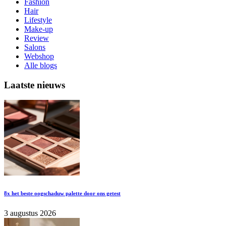
Fashion
Hair
Lifestyle
Make-up
Review
Salons
Webshop
Alle blogs
Laatste nieuws
8x het beste oogschaduw palette door ons getest
3 augustus 2026