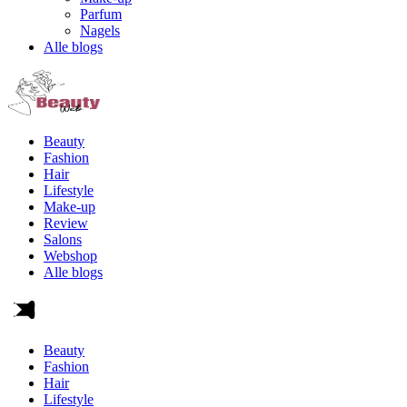
Parfum
Nagels
Alle blogs
Beauty
Fashion
Hair
Lifestyle
Make-up
Review
Salons
Webshop
Alle blogs
Beauty
Fashion
Hair
Lifestyle