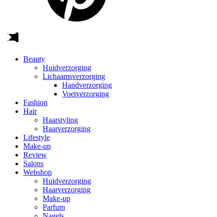
Beauty
Huidverzorging
Lichaamsverzorging
Handverzorging
Voetverzorging
Fashion
Hair
Haarstyling
Haarverzorging
Lifestyle
Make-up
Review
Salons
Webshop
Huidverzorging
Haarverzorging
Make-up
Parfum
Nagels