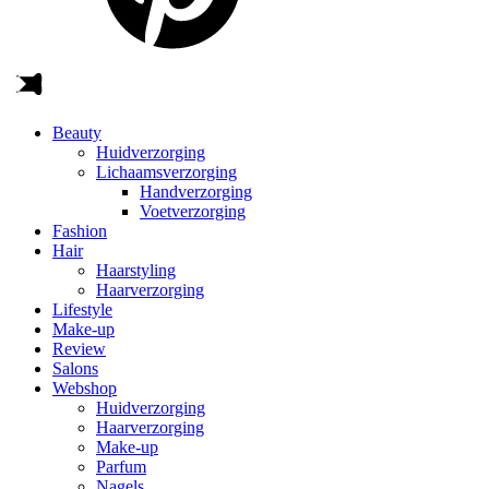
Beauty
Huidverzorging
Lichaamsverzorging
Handverzorging
Voetverzorging
Fashion
Hair
Haarstyling
Haarverzorging
Lifestyle
Make-up
Review
Salons
Webshop
Huidverzorging
Haarverzorging
Make-up
Parfum
Nagels