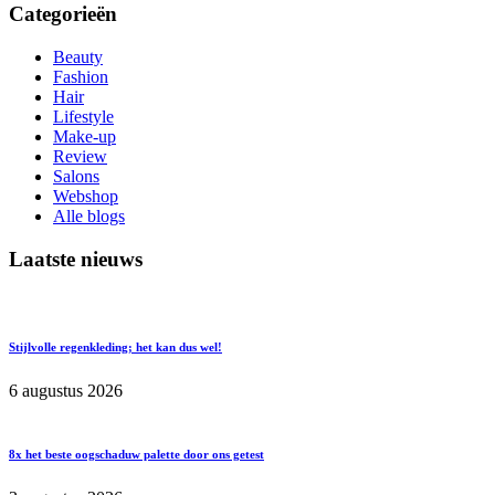
Categorieën
Beauty
Fashion
Hair
Lifestyle
Make-up
Review
Salons
Webshop
Alle blogs
Laatste nieuws
Stijlvolle regenkleding; het kan dus wel!
6 augustus 2026
8x het beste oogschaduw palette door ons getest