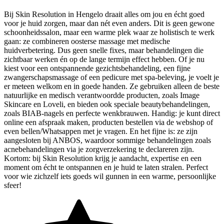
Bij Skin Resolution in Hengelo draait alles om jou en écht goed
voor je huid zorgen, maar dan nét even anders. Dit is geen gewone
schoonheidssalon, maar een warme plek waar ze holistisch te werk
gaan: ze combineren oosterse massage met medische
huidverbetering. Dus geen snelle fixes, maar behandelingen die
zichtbaar werken én op de lange termijn effect hebben. Of je nu
kiest voor een ontspannende gezichtsbehandeling, een fijne
zwangerschapsmassage of een pedicure met spa-beleving, je voelt je
er meteen welkom en in goede handen. Ze gebruiken alleen de beste
natuurlijke en medisch verantwoordde producten, zoals Image
Skincare en Loveli, en bieden ook speciale beautybehandelingen,
zoals BIAB-nagels en perfecte wenkbrauwen. Handig: je kunt direct
online een afspraak maken, producten bestellen via de webshop of
even bellen/Whatsappen met je vragen. En het fijne is: ze zijn
aangesloten bij ANBOS, waardoor sommige behandelingen zoals
acnebehandelingen via je zorgverzekering te declareren zijn.
Kortom: bij Skin Resolution krijg je aandacht, expertise en een
moment om écht te ontspannen en je huid te laten stralen. Perfect
voor wie zichzelf iets goeds wil gunnen in een warme, persoonlijke
sfeer!