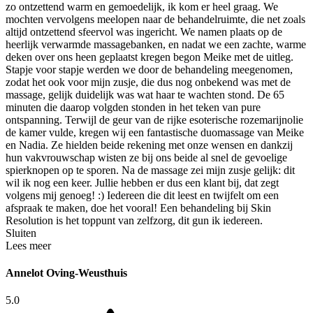
zo ontzettend warm en gemoedelijk, ik kom er heel graag. We
mochten vervolgens meelopen naar de behandelruimte, die net zoals
altijd ontzettend sfeervol was ingericht. We namen plaats op de
heerlijk verwarmde massagebanken, en nadat we een zachte, warme
deken over ons heen geplaatst kregen begon Meike met de uitleg.
Stapje voor stapje werden we door de behandeling meegenomen,
zodat het ook voor mijn zusje, die dus nog onbekend was met de
massage, gelijk duidelijk was wat haar te wachten stond. De 65
minuten die daarop volgden stonden in het teken van pure
ontspanning. Terwijl de geur van de rijke esoterische rozemarijnolie
de kamer vulde, kregen wij een fantastische duomassage van Meike
en Nadia. Ze hielden beide rekening met onze wensen en dankzij
hun vakvrouwschap wisten ze bij ons beide al snel de gevoelige
spierknopen op te sporen. Na de massage zei mijn zusje gelijk: dit
wil ik nog een keer. Jullie hebben er dus een klant bij, dat zegt
volgens mij genoeg! :) Iedereen die dit leest en twijfelt om een
afspraak te maken, doe het vooral! Een behandeling bij Skin
Resolution is het toppunt van zelfzorg, dit gun ik iedereen.
Sluiten
Lees meer
Annelot Oving-Weusthuis
5.0