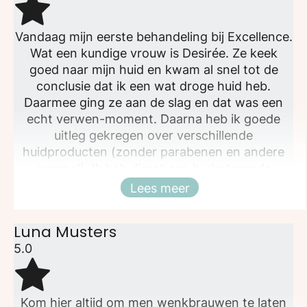
Vandaag mijn eerste behandeling bij Excellence.
Wat een kundige vrouw is Desirée. Ze keek
goed naar mijn huid en kwam al snel tot de
conclusie dat ik een wat droge huid heb.
Daarmee ging ze aan de slag en dat was een
echt verwen-moment. Daarna heb ik goede
uitleg gekregen over verschillende
huidproducten (zonder parabenen en andere
rommel). Ik heb direct een hydraterende
dagcrème meegenomen. Ik zie uit naar de
Lees meer
Sluiten
volgende behandeling!
Luna Musters
5.0
Kom hier altijd om men wenkbrauwen te laten