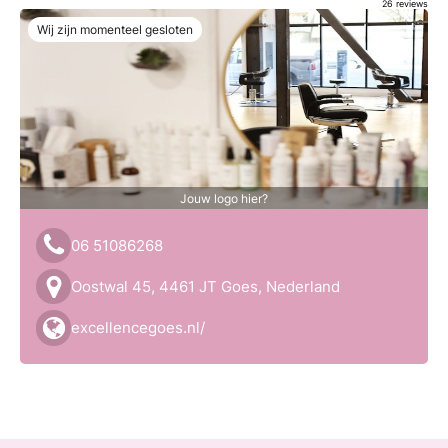
26
reviews
Wij zijn momenteel gesloten
Jouw logo hier?
06 51086268
Oostwal 45, 4461 JT Goes, Nederland
excellencegoes.nl/