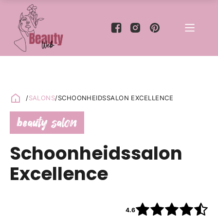
/
SALONS
/
SCHOONHEIDSSALON EXCELLENCE
beauty salon
Schoonheidssalon
Excellence
4.6