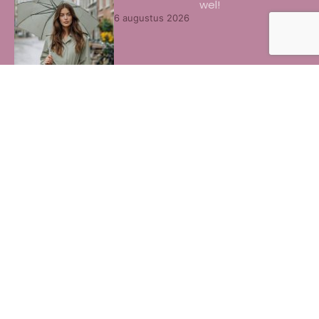
wel!
6 augustus 2026
8x het beste oogschaduw palette
door ons getest
3 augustus 2026
Zo geef je je Galaxy Watch Ultra elke
dag een andere look
3 augustus 2026
Beste collageen pillen voor de huid
herkennen
30 juli 2026