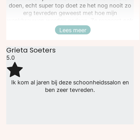
doen, echt super top doet ze het nog nooit zo
erg tevreden geweest met hoe mijn
wenkbrauwen worden gedaan. Ze reageert ook
altijd snel op een whatsap berichtje, heel fijn.
Lees meer
Sluiten
Echt een aanrader
Grieta Soeters
5.0
Ik kom al jaren bij deze schoonheidssalon en
ben zeer tevreden.