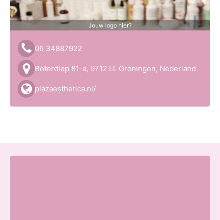
Jouw logo hier?
06 34887922
Boterdiep 81-a, 9712 LL Groningen, Nederland
plazaesthetica.nl/