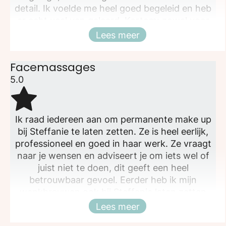
detail. Ik voelde me heel goed begeleid en heb
er echt veel van geleerd. Kortom: zowel voor
behandelingen als opleidingen een enorme
Lees meer
Sluiten
aanrader!
Facemassages
5.0
Ik raad iedereen aan om permanente make up
bij Steffanie te laten zetten. Ze is heel eerlijk,
professioneel en goed in haar werk. Ze vraagt
naar je wensen en adviseert je om iets wel of
juist niet te doen, dit geeft een heel
betrouwbaar gevoel. Eerder heb ik mijn
wenkbrauwen ook bij Steffanie laten zetten
(pmu) en tot de dag van vandaag nog steeds
Lees meer
Sluiten
heel tevreden!