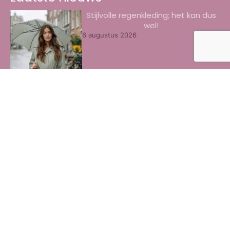
Stijlvolle regenkleding; het kan dus
wel!
6 augustus 2026
8x het beste oogschaduw palette
door ons getest
3 augustus 2026
Zo geef je je Galaxy Watch Ultra elke
dag een andere look
3 augustus 2026
Beste collageen pillen voor de huid
herkennen
30 juli 2026