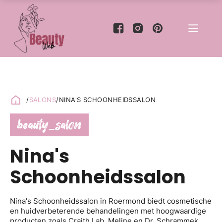
/
SALONS
/
NINA'S SCHOONHEIDSSALON
beauty_salon
Nina's
Schoonheidssalon
Nina's Schoonheidssalon in Roermond biedt cosmetische
en huidverbeterende behandelingen met hoogwaardige
producten zoals Craith Lab, Meline en Dr. Schrammek