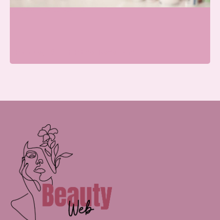
Wij zijn momenteel gesloten
Parkweg, 6717 HP Ede, Nederland