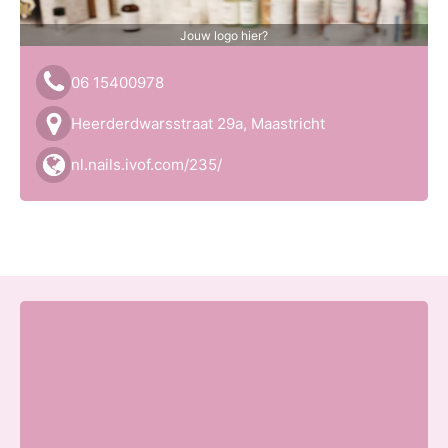
Jouw logo hier?
06 15400978
Heerderdwarsstraat 29a, Maastricht
nl.nails.ivof.com/235/