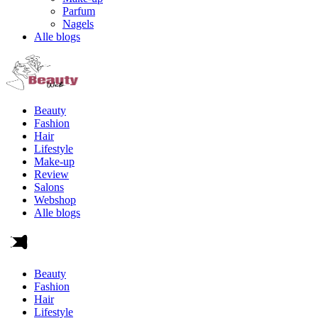
Parfum
Nagels
Alle blogs
Beauty
Fashion
Hair
Lifestyle
Make-up
Review
Salons
Webshop
Alle blogs
Beauty
Fashion
Hair
Lifestyle