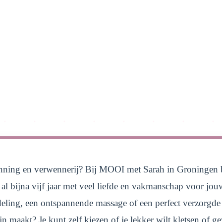
anning en verwennerij? Bij MOOI met Sarah in Groningen ben
t al bijna vijf jaar met veel liefde en vakmanschap voor j
eling, een ontspannende massage of een perfect verzorgde
ijn maakt? Je kunt zelf kiezen of je lekker wilt kletsen of g