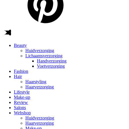
Beauty
Huidverzorging
Lichaamsverzorging
Handverzorging
Voetverzorging
Fashion
Hair
Haarstyling
Haarverzorging
Lifestyle
Make-up
Review
Salons
Webshop
Huidverzorging
Haarverzorging
Make-up