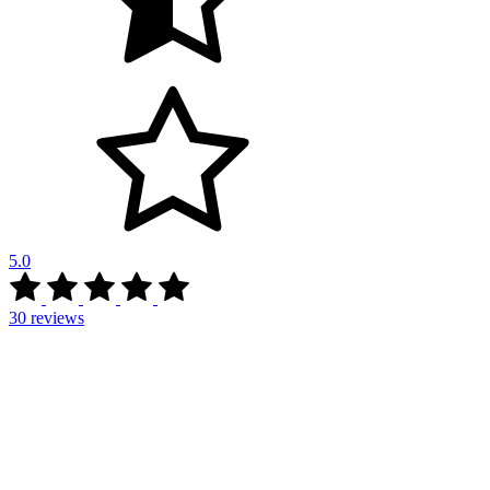
5.0
30
reviews