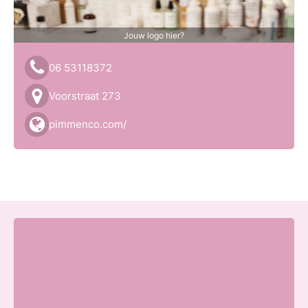
Jouw logo hier?
06 53118372
Voorstraat 273
pimmenco.com/