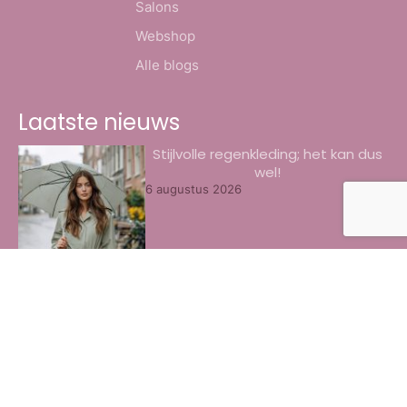
Salons
Webshop
Alle blogs
Laatste nieuws
Stijlvolle regenkleding; het kan dus
wel!
6 augustus 2026
8x het beste oogschaduw palette
door ons getest
3 augustus 2026
Zo geef je je Galaxy Watch Ultra elke
dag een andere look