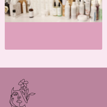
Blissfullcare
Wij zijn momenteel open
Parkweg, 6717 HP Ede, Nederland