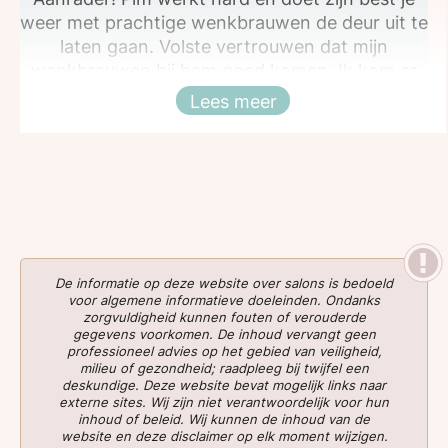
weer met prachtige wenkbrauwen de deur uit te
laten gaan. Volste vertrouwen dat mijn
wenkbrauwen bij hem goed komen. Ik kom er
inmiddels alweer een tijdje.
Lees meer
Sluiten
De informatie op deze website over salons is bedoeld
voor algemene informatieve doeleinden. Ondanks
zorgvuldigheid kunnen fouten of verouderde
gegevens voorkomen. De inhoud vervangt geen
professioneel advies op het gebied van veiligheid,
milieu of gezondheid; raadpleeg bij twijfel een
deskundige. Deze website bevat mogelijk links naar
externe sites. Wij zijn niet verantwoordelijk voor hun
inhoud of beleid. Wij kunnen de inhoud van de
website en deze disclaimer op elk moment wijzigen.