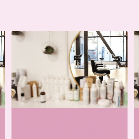
Wij zijn momenteel gesloten
Wi
Beauty Center Renaat |
Schoonheidssalon Ede