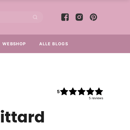
WEBSHOP
ALLE BLOGS
5
5
reviews
ittard