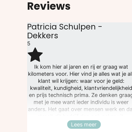
Reviews
Patricia Schulpen -
Dekkers
5
Ik kom hier al jaren en rij er graag wat
kilometers voor. Hier vind je alles wat je a
klant wil krijgen: waar voor je geld:
kwaliteit, kundigheid, klantvriendelijkhei
en prijs technisch prima. Ze denken graa
met je mee want ieder individu is weer
anders. Het gaat over mensen werk en da
straalt dit bedrijf dan ook zeker uit.
Professionaliteit met een persoonlijke
Lees meer
Sluiten
touch!