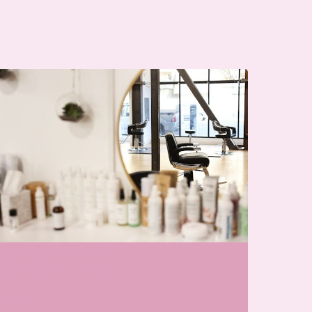
j zijn momenteel open
Blissfullcare