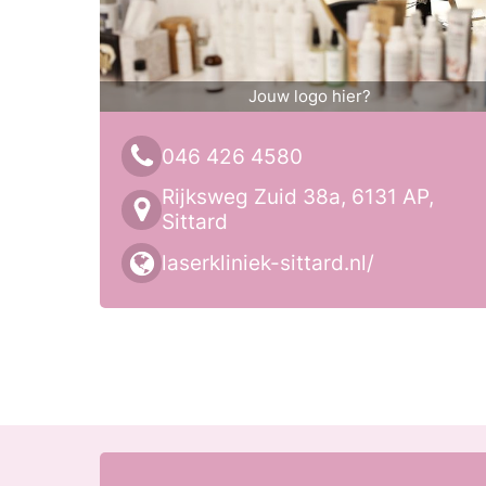
Jouw logo hier?
046 426 4580
Rijksweg Zuid 38a, 6131 AP,
Sittard
laserkliniek-sittard.nl/