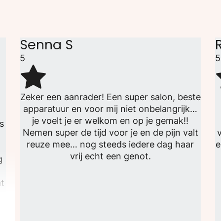
Senna S
5
5
Zeker een aanrader! Een super salon, beste
apparatuur en voor mij niet onbelangrijk…
je voelt je er welkom en op je gemak!!
ls
Nemen super de tijd voor je en de pijn valt
v
reuze mee… nog steeds iedere dag haar
e
d
vrij echt een genot.
g
t