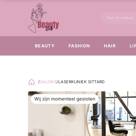
BEAUTY
FASHION
HAIR
LI
/
SALONS
/
LASERKLINIEK SITTARD
Wij zijn momenteel gesloten