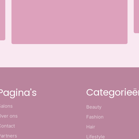
Merellaan 8, 6713 BH Ede, Nederland
Categorieë
Pagina's
Salons
Beauty
Over ons
Fashion
Contact
Hair
Partners
Lifestyle