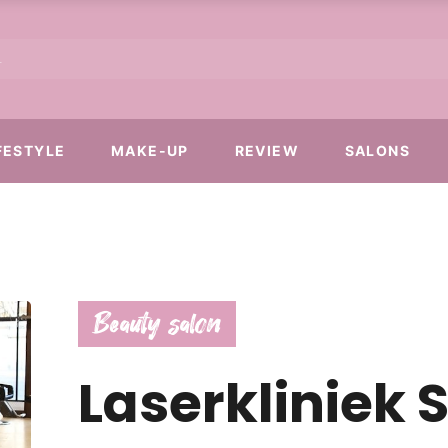
FESTYLE
MAKE-UP
REVIEW
SALONS
Beauty salon
Laserkliniek S