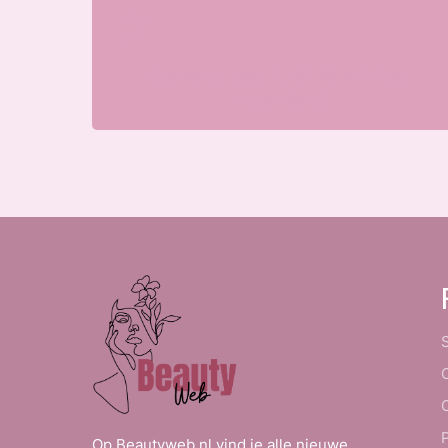
Galvanistraat 7, 6716 AE Ede,
Nederland
Op Beautyweb.nl vind je alle nieuwe