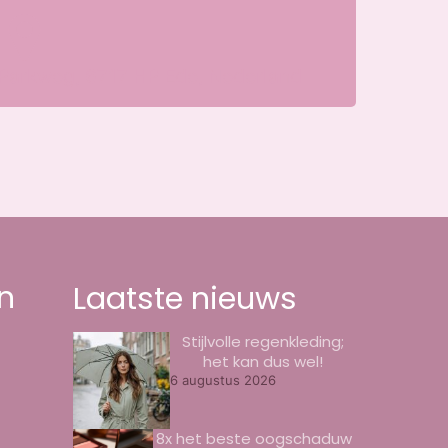
Parkweg, 6717 HP Ede, Nederland
n
Laatste nieuws
Stijlvolle regenkleding;
het kan dus wel!
6 augustus 2026
8x het beste oogschaduw