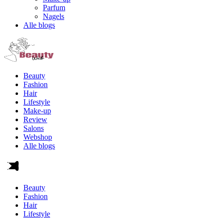
Parfum
Nagels
Alle blogs
Beauty
Fashion
Hair
Lifestyle
Make-up
Review
Salons
Webshop
Alle blogs
Beauty
Fashion
Hair
Lifestyle