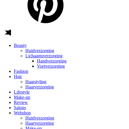
Beauty
Huidverzorging
Lichaamsverzorging
Handverzorging
Voetverzorging
Fashion
Hair
Haarstyling
Haarverzorging
Lifestyle
Make-up
Review
Salons
Webshop
Huidverzorging
Haarverzorging
Make-up