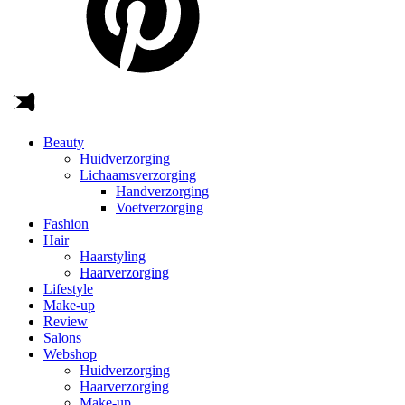
Beauty
Huidverzorging
Lichaamsverzorging
Handverzorging
Voetverzorging
Fashion
Hair
Haarstyling
Haarverzorging
Lifestyle
Make-up
Review
Salons
Webshop
Huidverzorging
Haarverzorging
Make-up