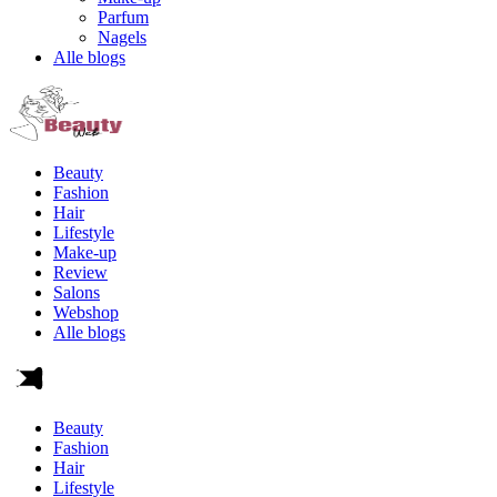
Parfum
Nagels
Alle blogs
Beauty
Fashion
Hair
Lifestyle
Make-up
Review
Salons
Webshop
Alle blogs
Beauty
Fashion
Hair
Lifestyle