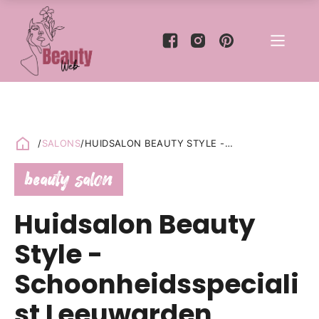
/
SALONS
/
HUIDSALON BEAUTY STYLE -
SCHOONHEIDSSPECIALIST LEEUWARDEN
beauty salon
Huidsalon Beauty
Style -
Schoonheidsspeciali
st Leeuwarden