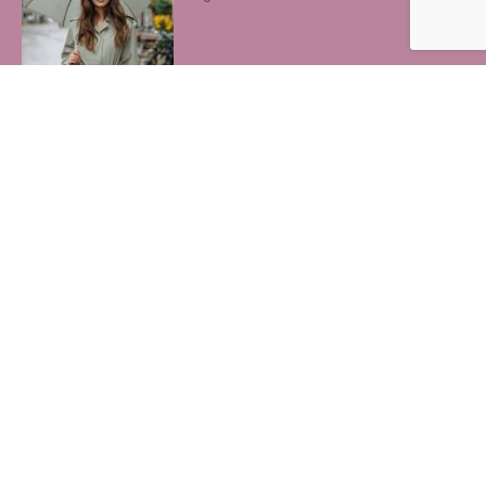
8x het beste oogschaduw palette
door ons getest
3 augustus 2026
Zo geef je je Galaxy Watch Ultra elke
dag een andere look
3 augustus 2026
Beste collageen pillen voor de huid
herkennen
30 juli 2026