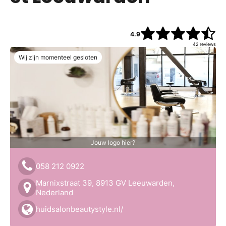
4.9
42
reviews
Wij zijn momenteel gesloten
Jouw logo hier?
058 212 0922
Marnixstraat 39, 8913 GV Leeuwarden,
Nederland
huidsalonbeautystyle.nl/