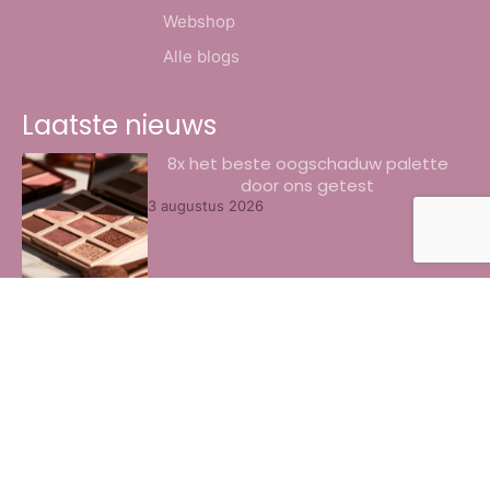
Webshop
Alle blogs
Laatste nieuws
8x het beste oogschaduw palette
door ons getest
3 augustus 2026
Beste collageen pillen voor de huid
herkennen
30 juli 2026
Hoe creëer je de perfecte look voor een
bijzondere gelegenheid?
28 juli 2026