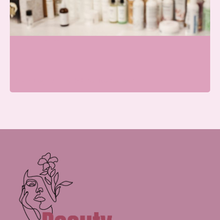
Blissfullcare
Wij zijn momenteel open
Parkweg, 6717 HP Ede, Nederland