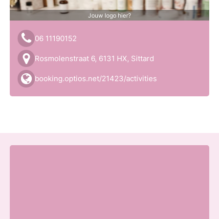
Jouw logo hier?
06 11190152
Rosmolenstraat 6, 6131 HX, Sittard
booking.optios.net/21423/activities