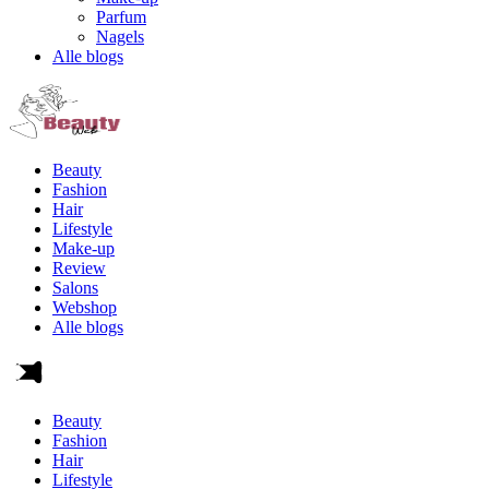
Parfum
Nagels
Alle blogs
Beauty
Fashion
Hair
Lifestyle
Make-up
Review
Salons
Webshop
Alle blogs
Beauty
Fashion
Hair
Lifestyle