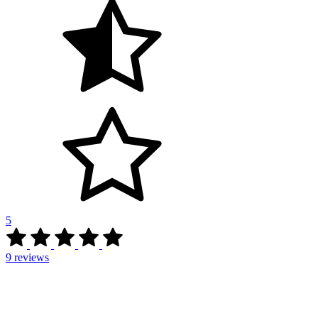
5
9
reviews