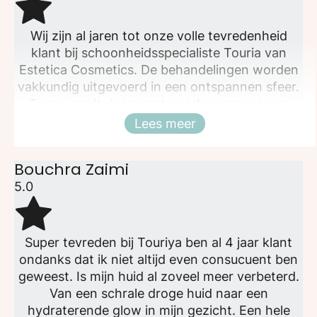
Wij zijn al jaren tot onze volle tevredenheid
klant bij schoonheidsspecialiste Touria van
Estetica Cosmetics. De behandelingen worden
vakkundig uitgevoerd in een ontspannen sfeer.
Touria geeft daarnaast goede massages en
verkoopt uitstekende producten van Maria
Lees meer
Sluiten
Galland.
Bouchra Zaimi
5.0
Super tevreden bij Touriya ben al 4 jaar klant
ondanks dat ik niet altijd even consucuent ben
geweest. Is mijn huid al zoveel meer verbeterd.
Van een schrale droge huid naar een
hydraterende glow in mijn gezicht. Een hele