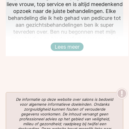
lieve vrouw, top service en is altijd meedenkend
opzoek naar de juiste behandelingen. Elke
behandeling die ik heb gehad van pedicure tot
aan gezichtsbehandelingen ben ik super
tevreden over. Ben nu begonnen met mijn
microblading en bindweefsel massage en na
mijn eerste treatment zie ik al een grote
Lees meer
Sluiten
verschil. Kan niet wachten tot het eindresultaat.
De informatie op deze website over salons is bedoeld
voor algemene informatieve doeleinden. Ondanks
zorgvuldigheid kunnen fouten of verouderde
gegevens voorkomen. De inhoud vervangt geen
professioneel advies op het gebied van veiligheid,
milieu of gezondheid; raadpleeg bij twijfel een
deskundige. Deze website bevat mogelijk links naar