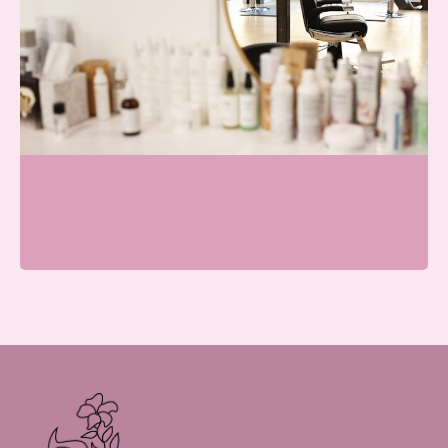
Blissfullcare
Wij zijn momenteel open
Parkweg, 6717 HP Ede, Nederland