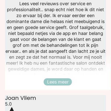
Lees veel revieuws over service en
professionaliteit.. snap echt niet hoe ik dit niet
zo ervaar bij der. Ik ervaar eerder een
dominante dame die helaas niet meebuigend is
en geen goede service geeft. Grof taalgebruik,
niet bepaald netjes via de app en haar belang
gaat voor de belangen van de klant en gaat
grof om met de behandelingen tot ik pijn
ervaar.. en als je dat aangeeft dan lacht ze je uit
en zegt ze dat het normaal is. Voor mij nooit
meer! Ik heb nu een fantastische salon ontdekt
geweldige dames, je word daar op handen en
voeten gedragen en krijgt de ruimte om je
wensen uit te leggen en zij vervullen die
Lees meer
Sluiten
zorgvuldig en zonder pijn. Kortom, top keuze!
Joan Vliem
5.0