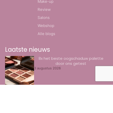
Make-up
Review
Salons
Webshop
Alle blogs
Laatste nieuws
8x het beste oogschaduw palette
door ons getest
3 augustus 2026
Beste collageen pillen voor de huid
herkennen
30 juli 2026