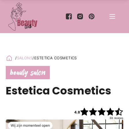
/
SALONS
/
ESTETICA COSMETICS
beauty salon
Estetica Cosmetics
4.8
66
reviews
Wij zijn momenteel open