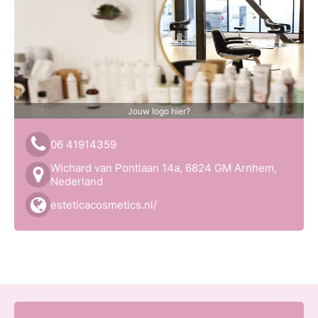
Jouw logo hier?
06 41914359
Wichard van Pontlaan 14a, 6824 GM Arnhem,
Nederland
esteticacosmetics.nl/