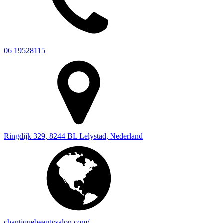
06 19528115
Ringdijk 329, 8244 BL Lelystad, Nederland
chantiquebeautysalon.com/