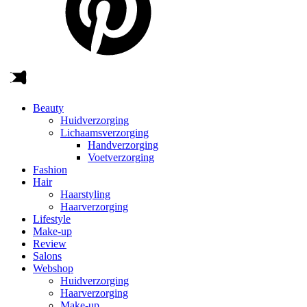
Beauty
Huidverzorging
Lichaamsverzorging
Handverzorging
Voetverzorging
Fashion
Hair
Haarstyling
Haarverzorging
Lifestyle
Make-up
Review
Salons
Webshop
Huidverzorging
Haarverzorging
Make-up