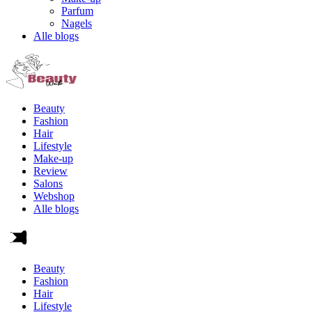
Parfum
Nagels
Alle blogs
Beauty
Fashion
Hair
Lifestyle
Make-up
Review
Salons
Webshop
Alle blogs
Beauty
Fashion
Hair
Lifestyle