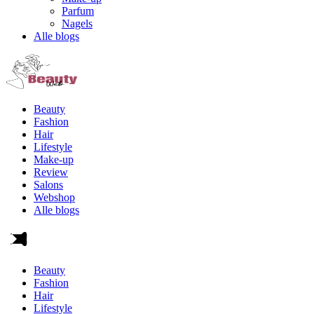
Parfum
Nagels
Alle blogs
Beauty
Fashion
Hair
Lifestyle
Make-up
Review
Salons
Webshop
Alle blogs
Beauty
Fashion
Hair
Lifestyle