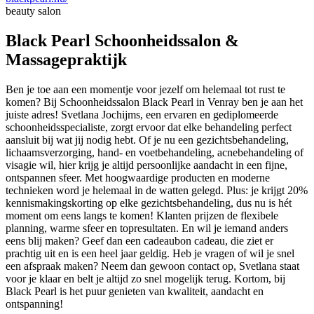
beauty salon
Black Pearl Schoonheidssalon &
Massagepraktijk
Ben je toe aan een momentje voor jezelf om helemaal tot rust te
komen? Bij Schoonheidssalon Black Pearl in Venray ben je aan het
juiste adres! Svetlana Jochijms, een ervaren en gediplomeerde
schoonheidsspecialiste, zorgt ervoor dat elke behandeling perfect
aansluit bij wat jij nodig hebt. Of je nu een gezichtsbehandeling,
lichaamsverzorging, hand- en voetbehandeling, acnebehandeling of
visagie wil, hier krijg je altijd persoonlijke aandacht in een fijne,
ontspannen sfeer. Met hoogwaardige producten en moderne
technieken word je helemaal in de watten gelegd. Plus: je krijgt 20%
kennismakingskorting op elke gezichtsbehandeling, dus nu is hét
moment om eens langs te komen! Klanten prijzen de flexibele
planning, warme sfeer en topresultaten. En wil je iemand anders
eens blij maken? Geef dan een cadeaubon cadeau, die ziet er
prachtig uit en is een heel jaar geldig. Heb je vragen of wil je snel
een afspraak maken? Neem dan gewoon contact op, Svetlana staat
voor je klaar en belt je altijd zo snel mogelijk terug. Kortom, bij
Black Pearl is het puur genieten van kwaliteit, aandacht en
ontspanning!