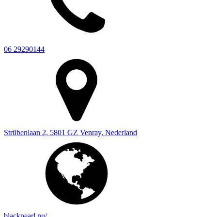
06 29290144
Strübenlaan 2, 5801 GZ Venray, Nederland
blackpearl.nu/