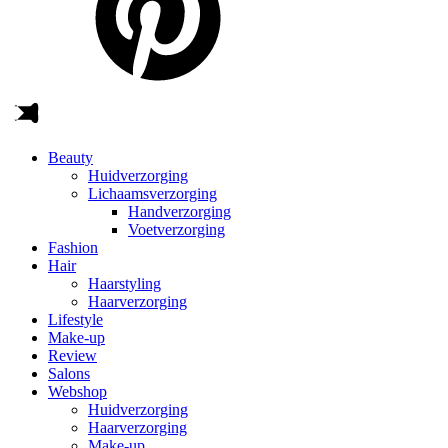
Beauty
Huidverzorging
Lichaamsverzorging
Handverzorging
Voetverzorging
Fashion
Hair
Haarstyling
Haarverzorging
Lifestyle
Make-up
Review
Salons
Webshop
Huidverzorging
Haarverzorging
Make-up