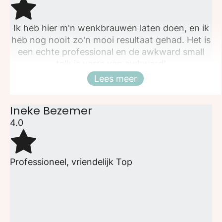
Ik heb hier m'n wenkbrauwen laten doen, en ik
heb nog nooit zo'n mooi resultaat gehad. Het is
een echte professional en de awkward small
talk is verre van awkward!
Lees meer
Sluiten
Ineke Bezemer
4.0
Professioneel, vriendelijk Top