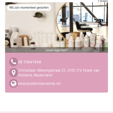
7
reviews
Wij zijn momenteel gesloten
Jouw logo hier?
06 15841948
Christiaan Weenigstraat 21, 3151 CV Hoek van
Holland, Nederland
beautysalonlauranne.nl/