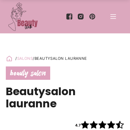
/
SALONS
/
BEAUTYSALON LAURANNE
beauty salon
Beautysalon
lauranne
4.7