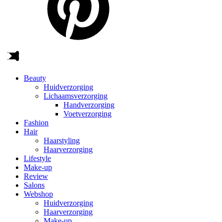
Beauty
Huidverzorging
Lichaamsverzorging
Handverzorging
Voetverzorging
Fashion
Hair
Haarstyling
Haarverzorging
Lifestyle
Make-up
Review
Salons
Webshop
Huidverzorging
Haarverzorging
Make-up