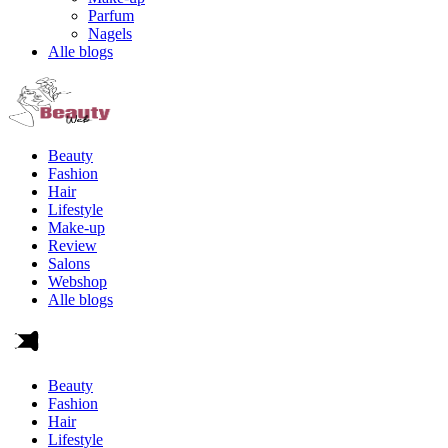
Parfum
Nagels
Alle blogs
Beauty
Fashion
Hair
Lifestyle
Make-up
Review
Salons
Webshop
Alle blogs
Beauty
Fashion
Hair
Lifestyle