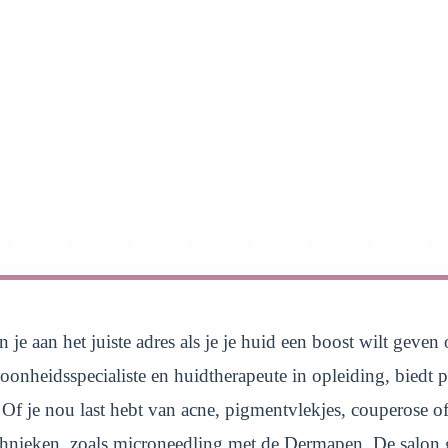
n je aan het juiste adres als je je huid een boost wilt gev
onheidsspecialiste en huidtherapeute in opleiding, biedt p
f je nou last hebt van acne, pigmentvlekjes, couperose of 
chnieken, zoals microneedling met de Dermapen. De salon g