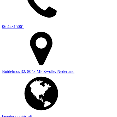
06 42315061
Buidelmos 32, 8043 MP Zwolle, Nederland
beautysaloniris.nl/