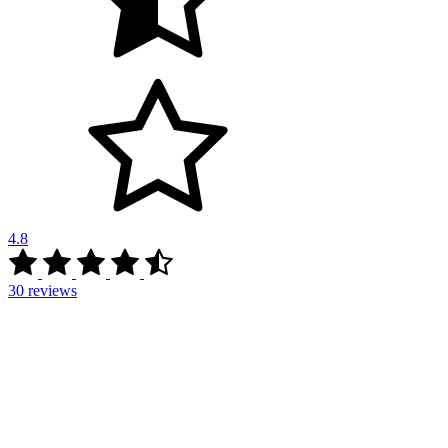
4.8
30
reviews