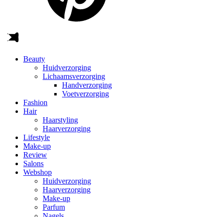
Beauty
Huidverzorging
Lichaamsverzorging
Handverzorging
Voetverzorging
Fashion
Hair
Haarstyling
Haarverzorging
Lifestyle
Make-up
Review
Salons
Webshop
Huidverzorging
Haarverzorging
Make-up
Parfum
Nagels