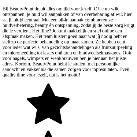
Bij BeautyPoint draait alles om tijd voor jezelf. Of je nu wilt
ontspannen, je huid wil aanpakken of van overbeharing af wil, hier
sta jij altijd centraal. Met een all-in aanpak combineren ze
huidverbetering, beauty én ontspanning, zodat jij de beste zorg krijgt
die je verdient. Het fijne? Je kunt makkelijk en snel online een
afspraak maken. Het team luistert goed naar wat jíj nodig hebt en
stelt zo de perfecte behandeling op maat samen. Ze hebben echt
voor ieder wat wils, van gezichtsbehandelingen als fruitzuurpeeling
en microneedling tot lasers ontharen en bindweefselmassages. Ook
voor nagels, wimpers en wenkbrauwen ben je hier aan het juiste
adres. Kortom, BeautyPoint helpt je stralen, met persoonlijke
aandacht en vakkennis die samen zorgen voor topresultaten. Even
quality time voor jezelf, dat is het motto!