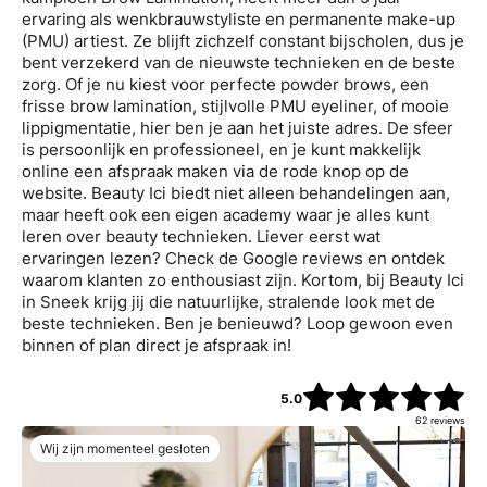
ervaring als wenkbrauwstyliste en permanente make-up
(PMU) artiest. Ze blijft zichzelf constant bijscholen, dus je
bent verzekerd van de nieuwste technieken en de beste
zorg. Of je nu kiest voor perfecte powder brows, een
frisse brow lamination, stijlvolle PMU eyeliner, of mooie
lippigmentatie, hier ben je aan het juiste adres. De sfeer
is persoonlijk en professioneel, en je kunt makkelijk
online een afspraak maken via de rode knop op de
website. Beauty Ici biedt niet alleen behandelingen aan,
maar heeft ook een eigen academy waar je alles kunt
leren over beauty technieken. Liever eerst wat
ervaringen lezen? Check de Google reviews en ontdek
waarom klanten zo enthousiast zijn. Kortom, bij Beauty Ici
in Sneek krijg jij die natuurlijke, stralende look met de
beste technieken. Ben je benieuwd? Loop gewoon even
binnen of plan direct je afspraak in!
5.0
62
reviews
Wij zijn momenteel gesloten