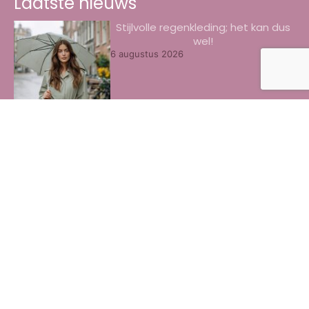
Laatste nieuws
Stijlvolle regenkleding; het kan dus
wel!
6 augustus 2026
8x het beste oogschaduw palette
door ons getest
3 augustus 2026
Zo geef je je Galaxy Watch Ultra elke
dag een andere look
3 augustus 2026
Beste collageen pillen voor de huid
herkennen
30 juli 2026