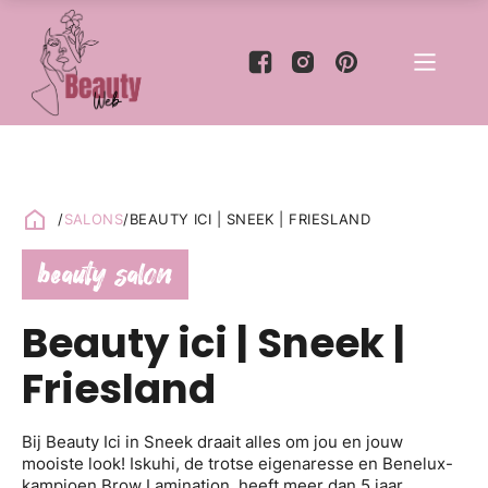
/
SALONS
/
BEAUTY ICI | SNEEK | FRIESLAND
beauty salon
Beauty ici | Sneek |
Friesland
Bij Beauty Ici in Sneek draait alles om jou en jouw
mooiste look! Iskuhi, de trotse eigenaresse en Benelux-
kampioen Brow Lamination, heeft meer dan 5 jaar