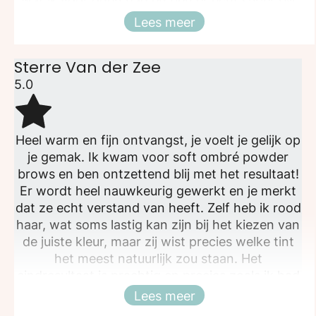
wat ik voor ogen had en ben er echt super blij
mee. Ik raad Beautyici aan iedereen aan :)
Lees meer
Sluiten
Sterre Van der Zee
5.0
Heel warm en fijn ontvangst, je voelt je gelijk op
je gemak. Ik kwam voor soft ombré powder
brows en ben ontzettend blij met het resultaat!
Er wordt heel nauwkeurig gewerkt en je merkt
dat ze echt verstand van heeft. Zelf heb ik rood
haar, wat soms lastig kan zijn bij het kiezen van
de juiste kleur, maar zij wist precies welke tint
het meest natuurlijk zou staan. Het
eindresultaat is prachtig en precies zoals ik had
gehoopt subtiel, natuurlijk en perfect in balans
Lees meer
Sluiten
met mijn gezicht.