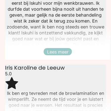
eerst bij Iskuhi voor mijn wenkbrauwen. Ik
durfde dat voorheen bijna nooit uit handen te
geven, maar gelijk na de eerste behandeling
wist ik zeker dat ik terug zou komen. En
zodoende, want ik ben nog steeds een trouwe
klant! Iskuhi is ontzettend vakkundig, ze kijkt
goed naar wat er bij joúw gezicht past en
luistert naar wat je wensen zijn. Bovendien is ze
super lief en gezellig, dus het is altijd een feestje
Lees meer
Sluiten
als ik weer naar haar toe mag ❤️
Iris Karoline de Leeuw
5.0
Ik ben erg tevreden met de browlamination en
wimperlift. Ze neemt de tijd voor je en luistert
goed naar je wensen. Het resultaat is precies