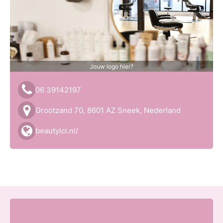
Jouw logo hier?
06 39142197
Grootzand 70, 8601 AZ Sneek, Nederland
beautyici.nl/