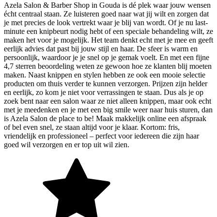
Azela Salon & Barber Shop in Gouda is dé plek waar jouw wensen
écht centraal staan. Ze luisteren goed naar wat jij wilt en zorgen dat
je met precies de look vertrekt waar je blij van wordt. Of je nu last-
minute een knipbeurt nodig hebt of een speciale behandeling wilt, ze
maken het voor je mogelijk. Het team denkt echt met je mee en geeft
eerlijk advies dat past bij jouw stijl en haar. De sfeer is warm en
persoonlijk, waardoor je je snel op je gemak voelt. En met een fijne
4,7 sterren beoordeling weten ze gewoon hoe ze klanten blij moeten
maken. Naast knippen en stylen hebben ze ook een mooie selectie
producten om thuis verder te kunnen verzorgen. Prijzen zijn helder
en eerlijk, zo kom je niet voor verrassingen te staan. Dus als je op
zoek bent naar een salon waar ze niet alleen knippen, maar ook echt
met je meedenken en je met een big smile weer naar huis sturen, dan
is Azela Salon de place to be! Maak makkelijk online een afspraak
of bel even snel, ze staan altijd voor je klaar. Kortom: fris,
vriendelijk en professioneel – perfect voor iedereen die zijn haar
goed wil verzorgen en er top uit wil zien.