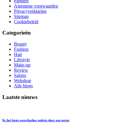
Partners
Algemene voorwaarden
Privacyverklaring
Sitemap
Cookiebeleid
Categorieën
Beauty
Fashion
Hair
Lifestyle
Make-up
Review
Salons
Webshop
Alle blogs
Laatste nieuws
8x het beste oogschaduw palette door ons getest