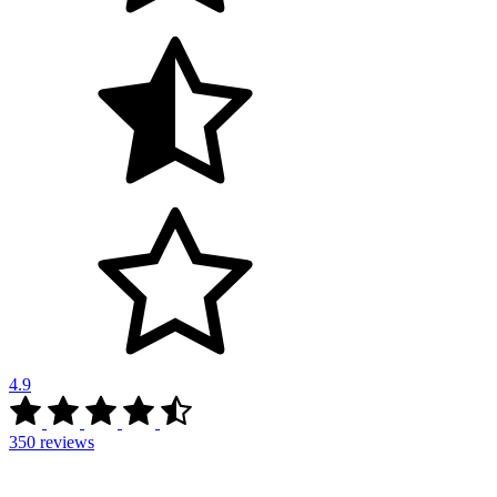
4.9
350
reviews