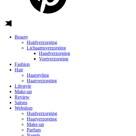
Beauty
Huidverzorging
Lichaamsverzorging
Handverzorging
Voetverzorging
Fashion
Hair
Haarstyling
Haarverzorging
Lifestyle
Make-up
Review
Salons
Webshop
Huidverzorging
Haarverzorging
Make-up
Parfum
Nagels