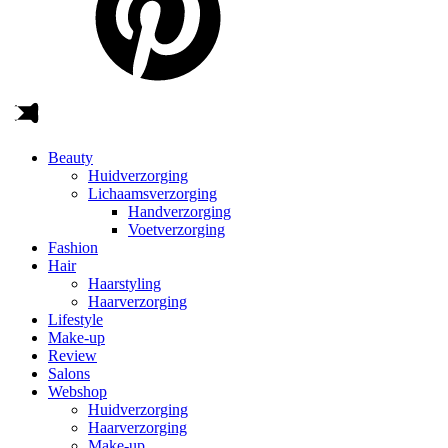
Beauty
Huidverzorging
Lichaamsverzorging
Handverzorging
Voetverzorging
Fashion
Hair
Haarstyling
Haarverzorging
Lifestyle
Make-up
Review
Salons
Webshop
Huidverzorging
Haarverzorging
Make-up