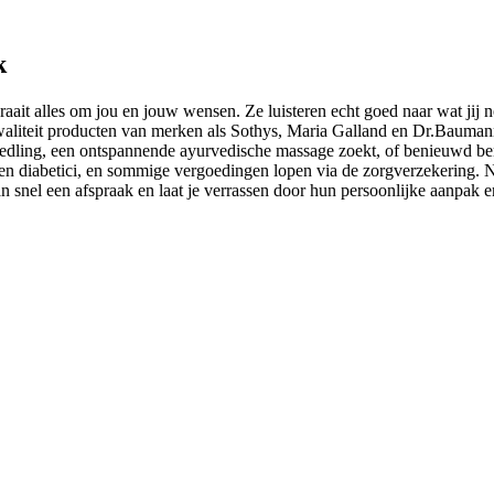
k
it alles om jou en jouw wensen. Ze luisteren echt goed naar wat jij no
waliteit producten van merken als Sothys, Maria Galland en Dr.Baumann,
eedling, een ontspannende ayurvedische massage zoekt, of benieuwd b
 diabetici, en sommige vergoedingen lopen via de zorgverzekering. Na ee
 snel een afspraak en laat je verrassen door hun persoonlijke aanpak e