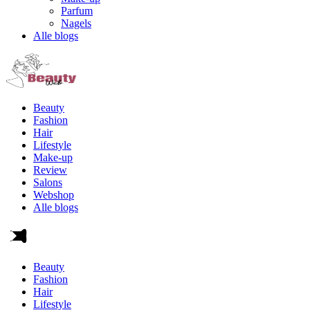
Parfum
Nagels
Alle blogs
Beauty
Fashion
Hair
Lifestyle
Make-up
Review
Salons
Webshop
Alle blogs
Beauty
Fashion
Hair
Lifestyle