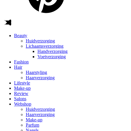
Beauty
Huidverzorging
Lichaamsverzorging
Handverzorging
Voetverzorging
Fashion
Hair
Haarstyling
Haarverzorging
Lifestyle
Make-up
Review
Salons
Webshop
Huidverzorging
Haarverzorging
Make-up
Parfum
Nagels