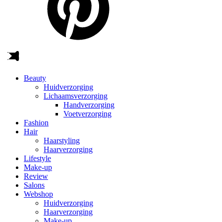
Beauty
Huidverzorging
Lichaamsverzorging
Handverzorging
Voetverzorging
Fashion
Hair
Haarstyling
Haarverzorging
Lifestyle
Make-up
Review
Salons
Webshop
Huidverzorging
Haarverzorging
Make-up