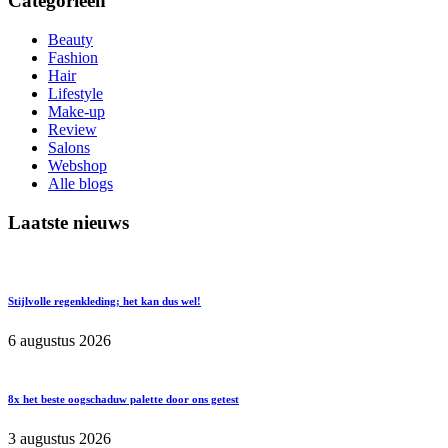
Categorieën
Beauty
Fashion
Hair
Lifestyle
Make-up
Review
Salons
Webshop
Alle blogs
Laatste nieuws
Stijlvolle regenkleding; het kan dus wel!
6 augustus 2026
8x het beste oogschaduw palette door ons getest
3 augustus 2026