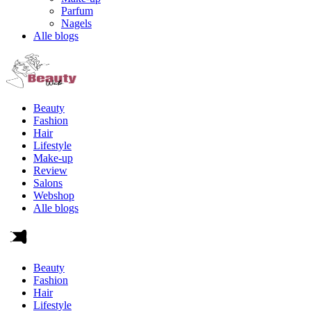
Parfum
Nagels
Alle blogs
Beauty
Fashion
Hair
Lifestyle
Make-up
Review
Salons
Webshop
Alle blogs
Beauty
Fashion
Hair
Lifestyle