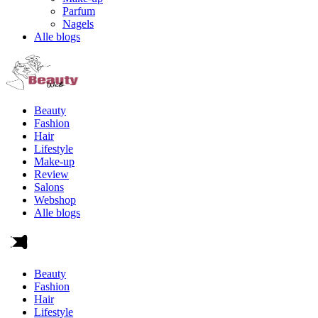
Parfum
Nagels
Alle blogs
Beauty
Fashion
Hair
Lifestyle
Make-up
Review
Salons
Webshop
Alle blogs
Beauty
Fashion
Hair
Lifestyle