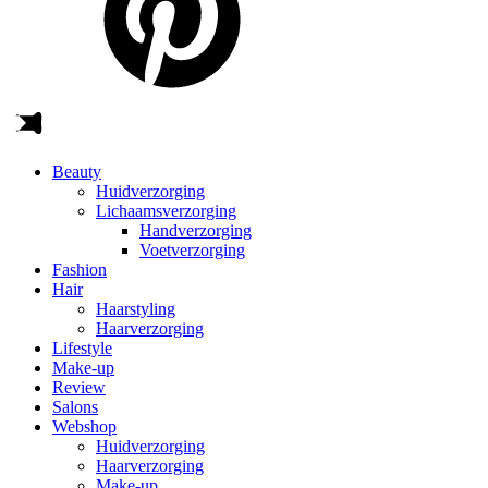
Beauty
Huidverzorging
Lichaamsverzorging
Handverzorging
Voetverzorging
Fashion
Hair
Haarstyling
Haarverzorging
Lifestyle
Make-up
Review
Salons
Webshop
Huidverzorging
Haarverzorging
Make-up