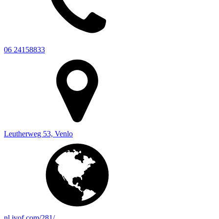
06 24158833
Leutherweg 53, Venlo
nl.ivof.com/281/