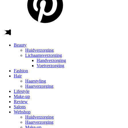
Beauty
Huidverzorging
Lichaamsverzorging
Handverzorging
Voetverzorging
Fashion
Hair
Haarstyling
Haarverzorging
Lifestyle
Make-up
Review
Salons
Webshop
Huidverzorging
Haarverzorging
Make-up