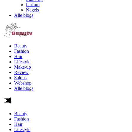
Parfum
Nagels
Alle blogs
Beauty
Fashion
Hair
Lifestyle
Make-up
Review
Salons
Webshop
Alle blogs
Beauty
Fashion
Hair
Lifestyle