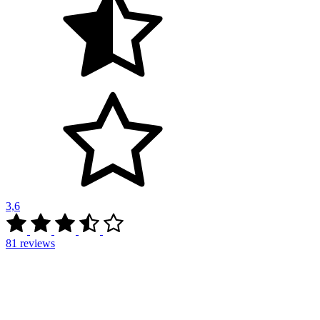
3,6
81
reviews