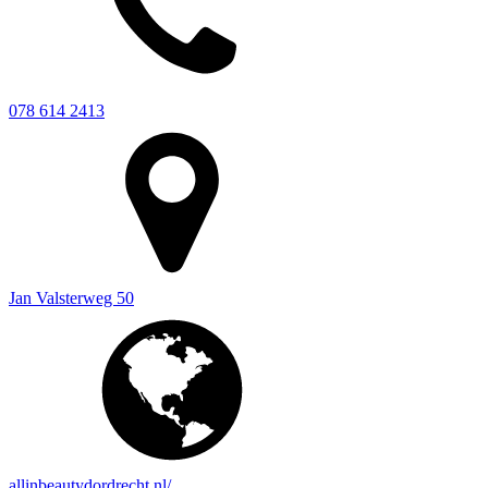
078 614 2413
Jan Valsterweg 50
allinbeautydordrecht.nl/