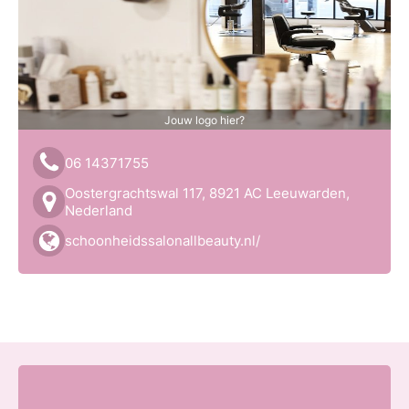
Jouw logo hier?
06 14371755
Oostergrachtswal 117, 8921 AC Leeuwarden,
Nederland
schoonheidssalonallbeauty.nl/