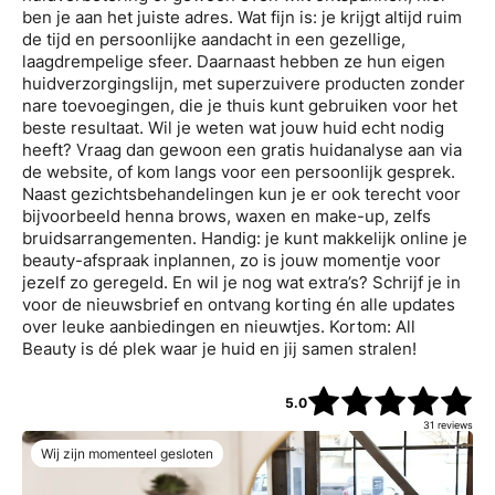
ben je aan het juiste adres. Wat fijn is: je krijgt altijd ruim
de tijd en persoonlijke aandacht in een gezellige,
laagdrempelige sfeer. Daarnaast hebben ze hun eigen
huidverzorgingslijn, met superzuivere producten zonder
nare toevoegingen, die je thuis kunt gebruiken voor het
beste resultaat. Wil je weten wat jouw huid echt nodig
heeft? Vraag dan gewoon een gratis huidanalyse aan via
de website, of kom langs voor een persoonlijk gesprek.
Naast gezichtsbehandelingen kun je er ook terecht voor
bijvoorbeeld henna brows, waxen en make-up, zelfs
bruidsarrangementen. Handig: je kunt makkelijk online je
beauty-afspraak inplannen, zo is jouw momentje voor
jezelf zo geregeld. En wil je nog wat extra’s? Schrijf je in
voor de nieuwsbrief en ontvang korting én alle updates
over leuke aanbiedingen en nieuwtjes. Kortom: All
Beauty is dé plek waar je huid en jij samen stralen!
5.0
31
reviews
Wij zijn momenteel gesloten