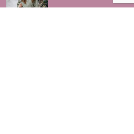
8x het beste oogschaduw palette
door ons getest
3 augustus 2026
Zo geef je je Galaxy Watch Ultra elke
dag een andere look
3 augustus 2026
Beste collageen pillen voor de huid
herkennen
30 juli 2026