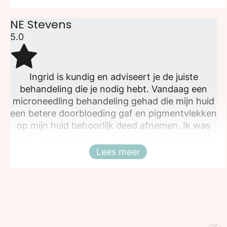
webshop van harte aanraden!
NE Stevens
5.0
Ingrid is kundig en adviseert je de juiste
behandeling die je nodig hebt. Vandaag een
microneedling behandeling gehad die mijn huid
een betere doorbloeding gaf en pigmentvlekken
op mijn huid behoorlijk deed afnemen. Ik was
heel verrast: direct na de behandeling was mijn
huid gladder en ik had een frisse teint! Heel blij
Lees meer
Sluiten
met het resultaat :)