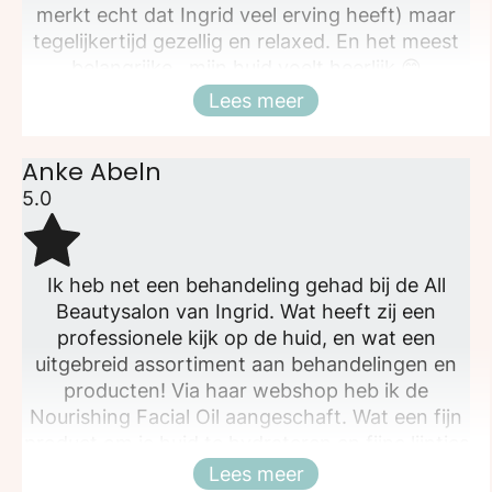
merkt echt dat Ingrid veel erving heeft) maar
tegelijkertijd gezellig en relaxed. En het meest
belangrijke.. mijn huid voelt heerlijk 😊
Lees meer
Sluiten
Anke Abeln
5.0
Ik heb net een behandeling gehad bij de All
Beautysalon van Ingrid. Wat heeft zij een
professionele kijk op de huid, en wat een
uitgebreid assortiment aan behandelingen en
producten! Via haar webshop heb ik de
Nourishing Facial Oil aangeschaft. Wat een fijn
product om je huid te hydrateren en fijne lijntjes
te vervagen. Alles bij elkaar kan ik deze salon en
Lees meer
Sluiten