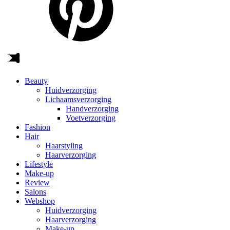
Beauty
Huidverzorging
Lichaamsverzorging
Handverzorging
Voetverzorging
Fashion
Hair
Haarstyling
Haarverzorging
Lifestyle
Make-up
Review
Salons
Webshop
Huidverzorging
Haarverzorging
Make-up