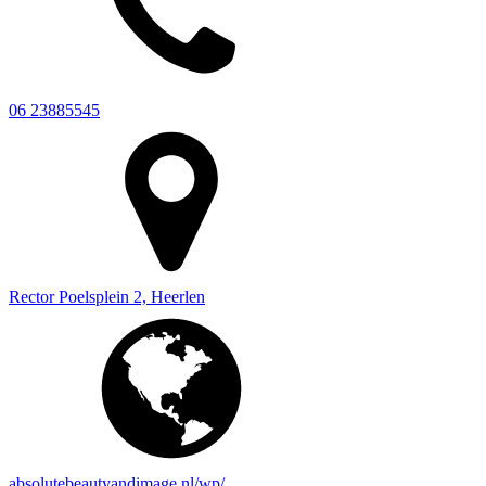
06 23885545
Rector Poelsplein 2, Heerlen
absolutebeautyandimage.nl/wp/