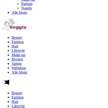
Parfum
Nagels
Alle blogs
Beauty
Fashion
Hair
Lifestyle
Make-up
Review
Salons
Webshop
Alle blogs
Beauty
Fashion
Hair
Lifestyle