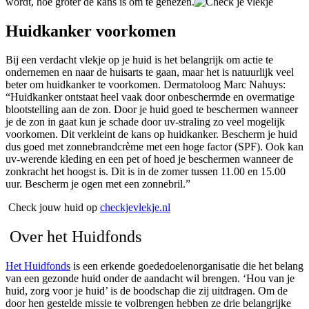
wordt, hoe groter de kans is om te genezen.
Huidkanker voorkomen
Bij een verdacht vlekje op je huid is het belangrijk om actie te
ondernemen en naar de huisarts te gaan, maar het is natuurlijk veel
beter om huidkanker te voorkomen. Dermatoloog Marc Nahuys:
“Huidkanker ontstaat heel vaak door onbeschermde en overmatige
blootstelling aan de zon. Door je huid goed te beschermen wanneer
je de zon in gaat kun je schade door uv-straling zo veel mogelijk
voorkomen. Dit verkleint de kans op huidkanker. Bescherm je huid
dus goed met zonnebrandcrème met een hoge factor (SPF). Ook kan
uv-werende kleding en een pet of hoed je beschermen wanneer de
zonkracht het hoogst is. Dit is in de zomer tussen 11.00 en 15.00
uur. Bescherm je ogen met een zonnebril.”
Check jouw huid op
checkjevlekje.nl
Over het Huidfonds
Het Huidfonds
is een erkende goededoelenorganisatie die het belang
van een gezonde huid onder de aandacht wil brengen. ‘Hou van je
huid, zorg voor je huid’ is de boodschap die zij uitdragen. Om de
door hen gestelde missie te volbrengen hebben ze drie belangrijke