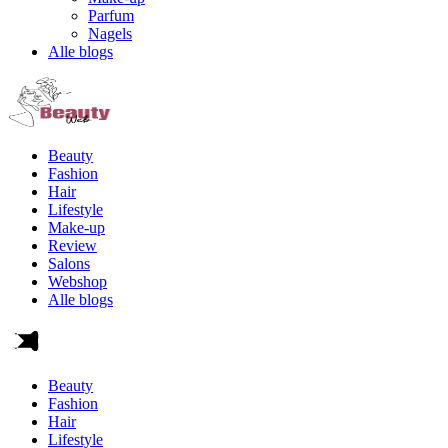
Parfum
Nagels
Alle blogs
Beauty
Fashion
Hair
Lifestyle
Make-up
Review
Salons
Webshop
Alle blogs
Beauty
Fashion
Hair
Lifestyle