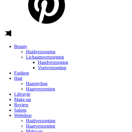
Beauty
Huidverzorging
Lichaamsverzorging
Handverzorging
Voetverzorging
Fashion
Hair
Haarstyling
Haarverzorging
Lifestyle
Make-up
Review
Salons
Webshop
Huidverzorging
Haarverzorging
Make-up