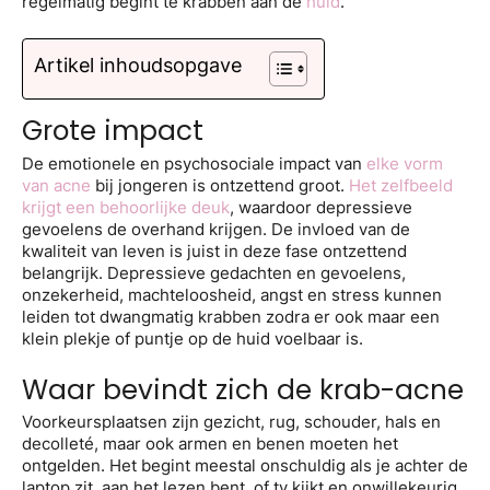
regelmatig begint te krabben aan de
huid
.
Artikel inhoudsopgave
Grote impact
De emotionele en psychosociale impact van
elke vorm
van acne
bij jongeren is ontzettend groot.
Het zelfbeeld
krijgt een behoorlijke deuk
, waardoor depressieve
gevoelens de overhand krijgen. De invloed van de
kwaliteit van leven is juist in deze fase ontzettend
belangrijk. Depressieve gedachten en gevoelens,
onzekerheid, machteloosheid, angst en stress kunnen
leiden tot dwangmatig krabben zodra er ook maar een
klein plekje of puntje op de huid voelbaar is.
Waar bevindt zich de krab-acne
Voorkeursplaatsen zijn gezicht, rug, schouder, hals en
decolleté, maar ook armen en benen moeten het
ontgelden. Het begint meestal onschuldig als je achter de
laptop zit, aan het lezen bent, of tv kijkt en onwillekeurig