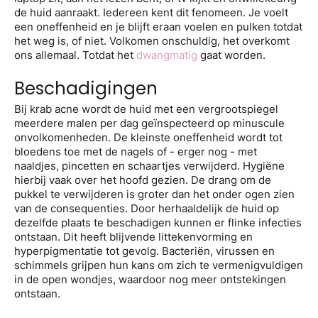
de huid aanraakt. Iedereen kent dit fenomeen. Je voelt
een oneffenheid en je blijft eraan voelen en pulken totdat
het weg is, of niet. Volkomen onschuldig, het overkomt
ons allemaal. Totdat het
dwangmatig
gaat worden.
Beschadigingen
Bij krab acne wordt de huid met een vergrootspiegel
meerdere malen per dag geïnspecteerd op minuscule
onvolkomenheden. De kleinste oneffenheid wordt tot
bloedens toe met de nagels of - erger nog - met
naaldjes, pincetten en schaartjes verwijderd. Hygiëne
hierbij vaak over het hoofd gezien. De drang om de
pukkel te verwijderen is groter dan het onder ogen zien
van de consequenties. Door herhaaldelijk de huid op
dezelfde plaats te beschadigen kunnen er flinke infecties
ontstaan. Dit heeft blijvende littekenvorming en
hyperpigmentatie tot gevolg. Bacteriën, virussen en
schimmels grijpen hun kans om zich te vermenigvuldigen
in de open wondjes, waardoor nog meer ontstekingen
ontstaan.