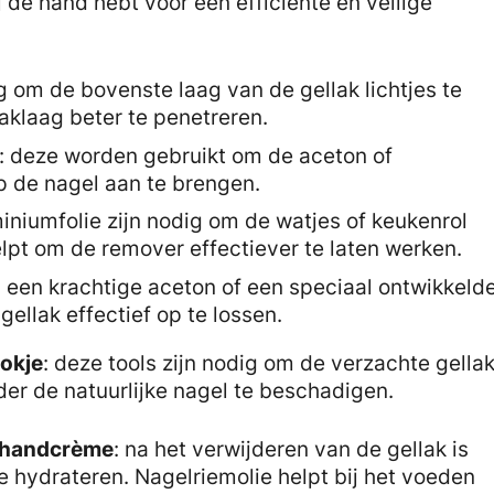
j de hand hebt voor een efficiënte en veilige
dig om de bovenste laag van de gellak lichtjes te
laklaag beter te penetreren.
: deze worden gebruikt om de aceton of
 de nagel aan te brengen.
miniumfolie zijn nodig om de watjes of keukenrol
elpt om de remover effectiever te laten werken.
: een krachtige aceton of een speciaal ontwikkeld
gellak effectief op te lossen.
okje
: deze tools zijn nodig om de verzachte gella
der de natuurlijke nagel te beschadigen.
e handcrème
: na het verwijderen van de gellak is
e hydrateren. Nagelriemolie helpt bij het voeden