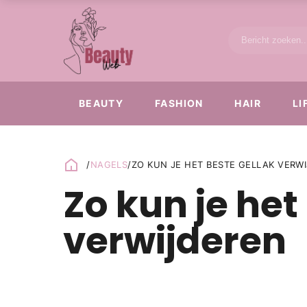
BEAUTY
FASHION
HAIR
LI
/
NAGELS
/
ZO KUN JE HET BESTE GELLAK VERW
Zo kun je het
verwijderen