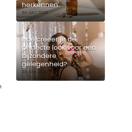
herkennen
30 JULI 2026
Hoe creëer je de
perfecte look voor een
bijzondere
gelegenheid?
28 JULI 2026
n