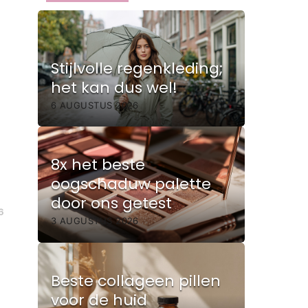
Stijlvolle regenkleding;
het kan dus wel!
6 AUGUSTUS 2026
8x het beste
oogschaduw palette
door ons getest
6
3 AUGUSTUS 2026
Beste collageen pillen
voor de huid