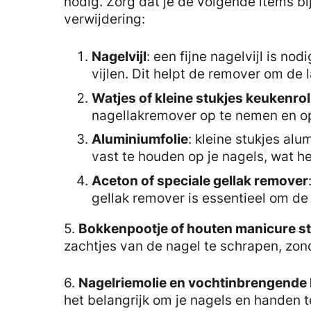
nodig. Zorg dat je de volgende items bi
verwijdering:
Nagelvijl
: een fijne nagelvijl is no
vijlen. Dit helpt de remover om de 
Watjes of kleine stukjes keukenrol
nagellakremover op te nemen en op
Aluminiumfolie
: kleine stukjes alu
vast te houden op je nagels, wat h
Aceton of speciale gellak remover
gellak remover is essentieel om de 
5.
Bokkenpootje of houten manicure st
zachtjes van de nagel te schrapen, zon
6.
Nagelriemolie en vochtinbrengend
het belangrijk om je nagels en handen t