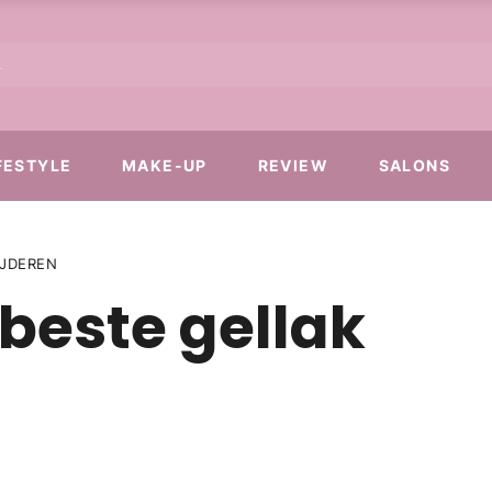
FESTYLE
MAKE-UP
REVIEW
SALONS
IJDEREN
 beste gellak