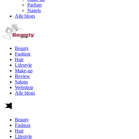
Parfum
Nagels
Alle blogs
Beauty
Fashion
Hair
Lifestyle
Make-up
Review
Salons
Webshop
Alle blogs
Beauty
Fashion
Hair
Lifestyle