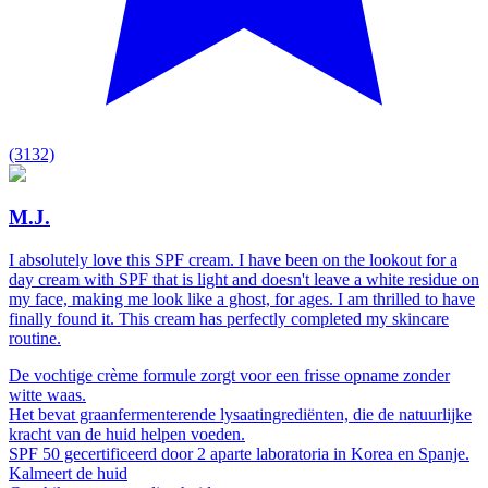
(3132)
M.J.
I absolutely love this SPF cream. I have been on the lookout for a
day cream with SPF that is light and doesn't leave a white residue on
my face, making me look like a ghost, for ages. I am thrilled to have
finally found it. This cream has perfectly completed my skincare
routine.
De vochtige crème formule zorgt voor een frisse opname zonder
witte waas.
Het bevat graanfermenterende lysaatingrediënten, die de natuurlijke
kracht van de huid helpen voeden.
SPF 50 gecertificeerd door 2 aparte laboratoria in Korea en Spanje.
Kalmeert de huid