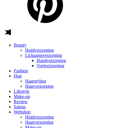
Beauty
Huidverzorging
Lichaamsverzorging
Handverzorging
Voetverzorging
Fashion
Hair
Haarstyling
Haarverzorging
Lifestyle
Make-up
Review
Salons
Webshop
Huidverzorging
Haarverzorging
Make-up